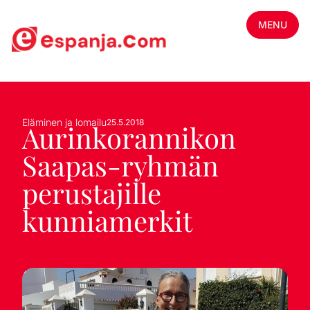
MENU
Eläminen ja lomailu
25.5.2018
Aurinkorannikon
Saapas-ryhmän
perustajille
kunniamerkit