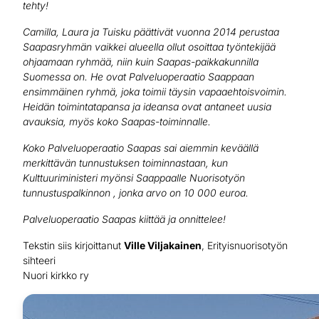
tehty!
Camilla, Laura ja Tuisku päättivät vuonna 2014 perustaa
Saapasryhmän vaikkei alueella ollut osoittaa työntekijää
ohjaamaan ryhmää, niin kuin Saapas-paikkakunnilla
Suomessa on. He ovat Palveluoperaatio Saappaan
ensimmäinen ryhmä, joka toimii täysin vapaaehtoisvoimin.
Heidän toimintatapansa ja ideansa ovat antaneet uusia
avauksia, myös koko Saapas-toiminnalle.
Koko Palveluoperaatio Saapas sai aiemmin keväällä
merkittävän tunnustuksen toiminnastaan, kun
Kulttuuriministeri myönsi Saappaalle Nuorisotyön
tunnustuspalkinnon , jonka arvo on 10 000 euroa.
Palveluoperaatio Saapas kiittää ja onnittelee!
Tekstin siis kirjoittanut
Ville Viljakainen
, Erityisnuorisotyön
sihteeri
Nuori kirkko ry