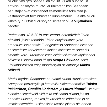
Nuorikirkko ry:n Saapas on ev. lut. kirkon nuoriso- ja
erityisnuorisotyön muoto. Aurinkorannikon Saappaan
perustajat ovat osoittaneet esimerkillistä toimintaa ja
vastaanottivat toiminnastaan kunniamerkit. Lue alta Nuori
kirkko ry:n Erityisnuorisotyön sihteerin
Ville Viljakaisen
tiedote:
Perjantaina 18.5.2018 ensi kertaa vietettävänä Erkan
päivänä, jolloin tehdään Kirkon erityisnuorisotyötä
tunnetuksi luovutettiin Fuengirolassa Saappaan historian
ensimmäiset korkeimman luokan kultaiset ansiomerkit
timantin kera! Merkkien kunniakirjat olivat allekirjoittaneet
Mikkelin Hiippakunnan Piispa
Seppo Häkkinen
sekä
Kirkkohallituksen erityisnuorisotyön asiantuntija
Mikko
Mäkelä
.
Merkit myönsi Saappaan neuvottelukunta Aurinkorannikon
Saappaan perustajille ja kantaville voimahahmoille:
Tuisku
Pekkarinen, Camilla Lindström
ja
Laura Pippuri
! He ovat
hienoja esimerkkejä siitä mitä voi saada aikaan jos on
ennakkoluuloton, rohkea ja virheitä pelkäämätön ja on
valmis tekemään uusia asioita tavalla joita ei ole ennen