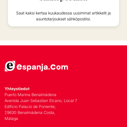
Saat kaksi kertaa kuukaudessa uusimmat artikkelit ja
asuntotarjoukset sähköpostiisi.
Yhteystiedot
Puerto Marina Benalmádena
Avenida Juan Sebastian Elcano, Local 7
Edificio Palacio de Poniente,
29630 Benalmádena Costa,
Málaga