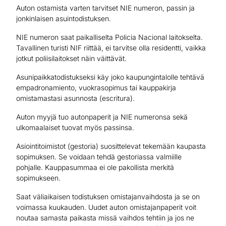
Auton ostamista varten tarvitset NIE numeron, passin ja
jonkinlaisen asuintodistuksen.
NIE numeron saat paikalliselta Policia Nacional laitokselta.
Tavallinen turisti NIF riittää, ei tarvitse olla residentti, vaikka
jotkut poliisilaitokset näin väittävät.
Asunipaikkatodistukseksi käy joko kaupungintalolle tehtävä
empadronamiento, vuokrasopimus tai kauppakirja
omistamastasi asunnosta (escritura).
Auton myyjä tuo autonpaperit ja NIE numeronsa sekä
ulkomaalaiset tuovat myös passinsa.
Asiointitoimistot (gestoria) suosittelevat tekemään kaupasta
sopimuksen. Se voidaan tehdä gestoriassa valmiille
pohjalle. Kauppasummaa ei ole pakollista merkitä
sopimukseen.
Saat väliaikaisen todistuksen omistajanvaihdosta ja se on
voimassa kuukauden. Uudet auton omistajanpaperit voit
noutaa samasta paikasta missä vaihdos tehtiin ja jos ne