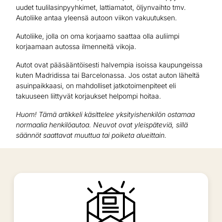
uudet tuulilasinpyyhkimet, lattiamatot, öljynvaihto tmv.
Autoliike antaa yleensä autoon viikon vakuutuksen.
Autoliike, jolla on oma korjaamo saattaa olla auliimpi
korjaamaan autossa ilmenneitä vikoja.
Autot ovat pääsääntöisesti halvempia isoissa kaupungeissa
kuten Madridissa tai Barcelonassa. Jos ostat auton läheltä
asuinpaikkaasi, on mahdolliset jatkotoimenpiteet eli
takuuseen liittyvät korjaukset helpompi hoitaa.
Huom! Tämä artikkeli käsittelee yksityishenkilön ostamaa
normaalia henkilöautoa. Neuvot ovat yleispäteviä, sillä
säännöt saattavat muuttua tai poiketa alueittain.