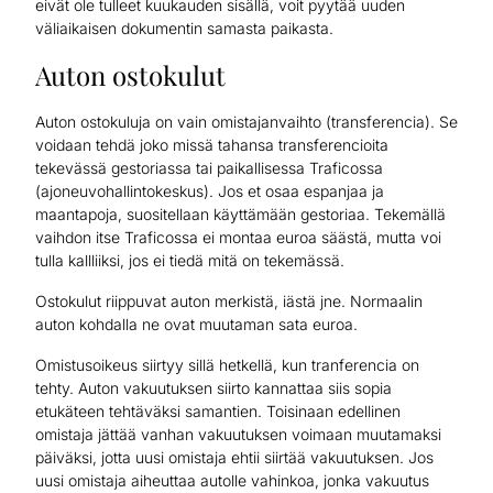
eivät ole tulleet kuukauden sisällä, voit pyytää uuden
väliaikaisen dokumentin samasta paikasta.
Auton ostokulut
Auton ostokuluja on vain omistajanvaihto (transferencia). Se
voidaan tehdä joko missä tahansa transferencioita
tekevässä gestoriassa tai paikallisessa Traficossa
(ajoneuvohallintokeskus). Jos et osaa espanjaa ja
maantapoja, suositellaan käyttämään gestoriaa. Tekemällä
vaihdon itse Traficossa ei montaa euroa säästä, mutta voi
tulla kallliiksi, jos ei tiedä mitä on tekemässä.
Ostokulut riippuvat auton merkistä, iästä jne. Normaalin
auton kohdalla ne ovat muutaman sata euroa.
Omistusoikeus siirtyy sillä hetkellä, kun tranferencia on
tehty. Auton vakuutuksen siirto kannattaa siis sopia
etukäteen tehtäväksi samantien. Toisinaan edellinen
omistaja jättää vanhan vakuutuksen voimaan muutamaksi
päiväksi, jotta uusi omistaja ehtii siirtää vakuutuksen. Jos
uusi omistaja aiheuttaa autolle vahinkoa, jonka vakuutus