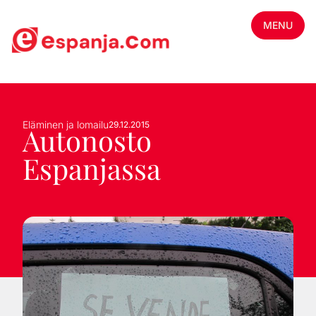
MENU
Eläminen ja lomailu
29.12.2015
Autonosto
Espanjassa