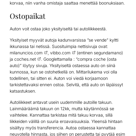
korvaa, niin vanha omistaja saattaa menettää boonuksiaan.
Ostopaikat
Auton voit ostaa joko yksityiseltä tai autoliikkeestä.
Yksityiset myyvät autoja kadunvarsissa ”se vende” kyltti
ikkunassa tai netissä. Suosituimpia nettisivuja ovat:
milanuncios.com
,
vibbo.com
(entinen segundamano)
ja
coches.net
. Googlettamalla : ”compra coche (osta
auto)” löytyy sivuja. Yksityiseltä ostaessa auto on siinä
kunnossa, kun se ostohetkellä on. Mittarilukema voi olla
todellinen, tai sitten ei. Auton voi viedä korjaamoon
tarkistettavaksi ennen ostoa. Selvitä, että auto on läpäissyt
katsastuksen.
Autoliikkeet antavat usein uudemmille autoille takuun.
Lainmääräämä takuun on 12kk, mutta käytännössä se
vaihtelee. Kannattaa tarkistaa mitä takuu korvaa, sillä
liikkeiden välillä on suuria eroavaisuuksia. Yleensä hintaan
sisältyy myös transferencia. Autoa ostaessa kannattaa
neuvotella hinnasta, jos siihen on perustetta tai pyytää esim