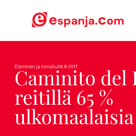
Eläminen ja lomailu
26.9.2017
Caminito del 
reitillä 65 %
ulkomaalaisia