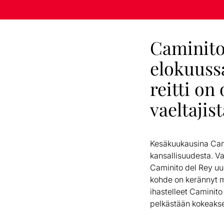
Caminito 
elokuussa
reitti on
vaeltajis
Kesäkuukausina ​Camin
kansallisuudesta. Va
Caminito del Rey uud
kohde on kerännyt mi
ihastelleet Caminit
pelkästään kokeakse