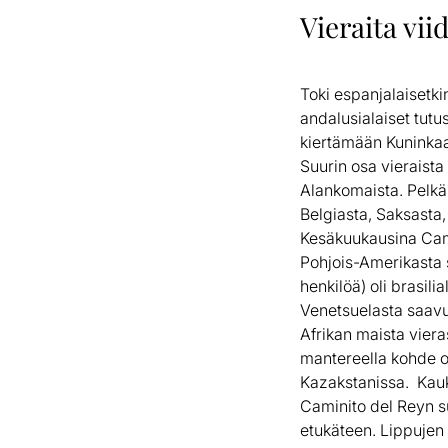
Vieraita vii
Toki espanjalaisetki
andalusialaiset tutu
kiertämään Kuninkaa
Suurin osa vieraist
Alankomaista. Pelkäs
Belgiasta, Saksasta,
Kesäkuukausina Cami
Pohjois-Amerikasta s
henkilöä) oli brasil
Venetsuelasta saavut
Afrikan maista viera
mantereella kohde o
Kazakstanissa. ​ ​K
Caminito del Reyn su
etukäteen. Lippuje