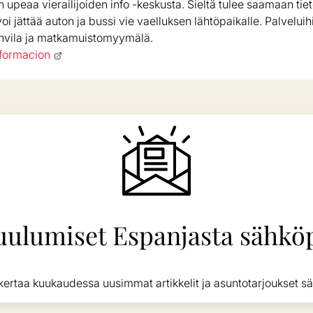
 upeaa vierailijoiden info -keskusta. Sieltä tulee saamaan tiet
oi jättää auton ja bussi vie vaelluksen lähtöpaikalle. Palveluih
vila ja matkamuistomyymälä.
formacion
uulumiset Espanjasta sähköp
kertaa kuukaudessa uusimmat artikkelit ja asuntotarjoukset sä