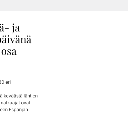
ä- ja
päivänä
 osa
80 eri
tä keväästä lähtien
 matkaajat ovat
seen Espanjan