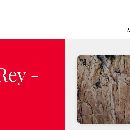
A
Rey -