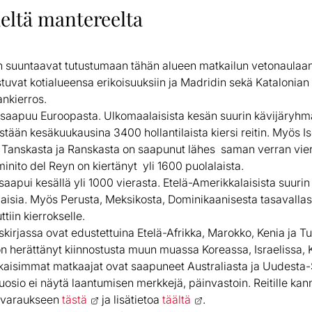
deltä mantereelta
n suuntaavat tutustumaan tähän alueen matkailun vetonaulaan.
stuvat kotialueensa erikoisuuksiin ja Madridin sekä Katalonia
nkierros.
a saapuu Euroopasta. Ulkomaalaisista kesän suurin kävijäryh
tään kesäkuukausina 3400 hollantilaista kiersi reitin. Myös Is
 Tanskasta ja Ranskasta on saapunut lähes saman verran vierai
nito del Reyn on kiertänyt yli 1600 puolalaista.
aapui kesällä yli 1000 vierasta. Etelä-Amerikkalaisista suuri
ialaisia. Myös Perusta, Meksikosta, Dominikaanisesta tasavallas
tiin kierrokselle.
skirjassa ovat edustettuina Etelä-Afrikka, Marokko, Kenia ja T
n herättänyt kiinnostusta muun muassa Koreassa, Israelissa, 
aukaisimmat matkaajat ovat saapuneet Australiasta ja Uudesta-
osio ei näytä laantumisen merkkejä, päinvastoin. Reitille kann
n varaukseen
tästä
ja lisätietoa
täältä
.