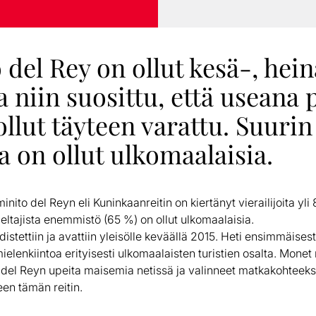
del Rey on ollut kesä-, hein
 niin suosittu, että useana 
 ollut täyteen varattu. Suurin
ta on ollut ulkomaalaisia.
ito del Reyn eli ​Kuninkaanreitin on kiertänyt vierailijoita ​y​li 
eltajista enemmistö (65 %) on ollut ulkomaalaisia.
istettiin ja avattiin yleisölle keväällä 2015. Heti ensimmäises
elenkiintoa erityisesti ulkomaalaisten turistien osalta. Monet
o del Reyn upeita maisemia netissä ja valinneet matkakohteek
en tämän reitin.