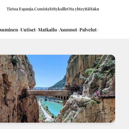
Tietoa Espanja.Comista
Yrityksille
Ota yhteyttä
Haku
suminen
Uutiset
Matkailu
Asunnot
Palvelut