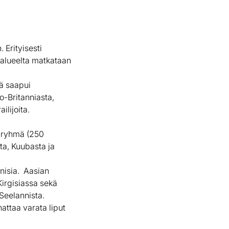
 Erityisesti
n alueelta matkataan
mä saapui
o-Britanniasta,
lijoita.
n ryhmä (250
ta, Kuubasta ja
unisia. Aasian
Kirgisiassa sekä
Seelannista.
attaa varata liput