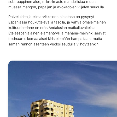
subtrooppinen alue; mikroilmasto mahdollistaa muun
muassa mangon, papaijan ja avokadojen viljelyn seudulla.
Palveluiden ja elintarvikkeiden hintataso on pysynyt
Espanjassa houkuttelevalla tasolla, ja vahva omaleimainen
kulttuuriperinne on eräs Andalusian matkailuvalteista.
Eteläespanjalainen elämäntyyli ja mañana-meininki saavat
toisinaan ulkomaalaiset kiristelemään hampaitaan, mutta
saman rennon asenteen vuoksi seudulla viihdytäänkin.