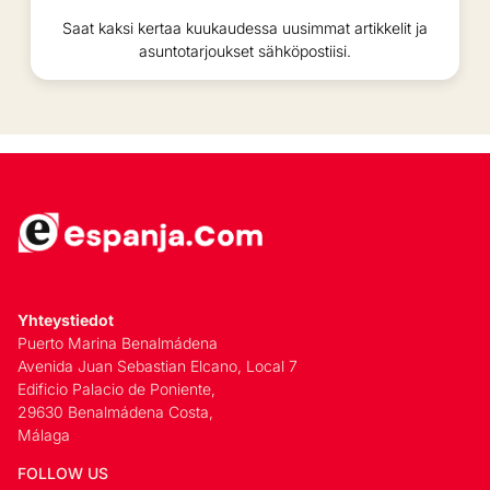
Saat kaksi kertaa kuukaudessa uusimmat artikkelit ja
asuntotarjoukset sähköpostiisi.
Yhteystiedot
Puerto Marina Benalmádena
Avenida Juan Sebastian Elcano, Local 7
Edificio Palacio de Poniente,
29630 Benalmádena Costa,
Málaga
FOLLOW US