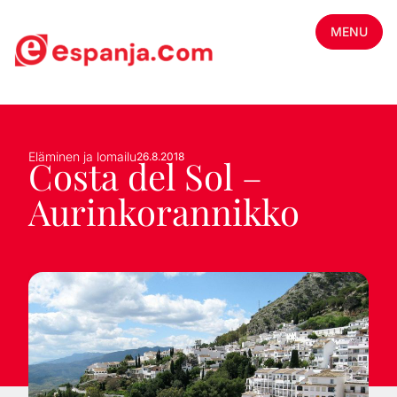
MENU
Eläminen ja lomailu
26.8.2018
Costa del Sol –
Aurinkorannikko