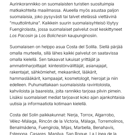
Aurinkorannikko on suomalaisten turistien suosituimpia
matkakohteita maailmassa. Alueella myös asustaa paljon
suomalaisia, joko pysyvästi tai talvet etelässä viettävinä
”muuttolintuina”. Kaikkein suurin suomalaisyhteisö löytyy
Fuengirolasta, jossa suomalaiset palvelut ovat keskittyneet
Los Pacosin
ja
Los Bolichesin
kaupunginosiin.
Suomalaisen on helppo asua Costa del Solilla. Siellä pärjää
omalla murteella, sillä lähes kaikki palvelut on saatavissa
omalla kielellä. Sen takaavat lukuisat yrittäjät ja
ammatinharjoittajat: kiinteistönvälittäjät, asianajajat,
rakentajat, sähkömiehet, mekaanikot, lääkärit,
hammaslääkärit, kampaajat, kosmetologit, hierojat ja niin
edelleen. Puhumattakaan suomalaisista ravintoloista,
kahviloista ja baareista, joita rannikko tarjoaa pilvin pimein.
Lisäksi suomalaiset mediat tarjoavat koko ajan ajankohtaisia
uutisia ja informaatiota kotimaan kielellä.
Costa del Solin paikkakunnat: Nerja, Torrox, Algarrobo,
Vélez-Málaga, Rincón de la Victoria, Málaga, Torremolinos,
Benalmádena, Fuengirola, Mijas, Marbella, Benahavís,
Estepona, Casares, Manilva, San Roque, La Línea de la