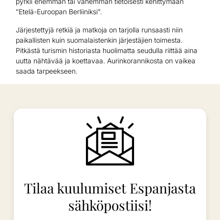
pyrkii enemmän tai vähemmän tietoisesti kehittymään
”Etelä-Euroopan Berliiniksi”.
Järjestettyjä retkiä ja matkoja on tarjolla runsaasti niin
paikallisten kuin suomalaistenkin järjestäjien toimesta.
Pitkästä turismin historiasta huolimatta seudulla riittää aina
uutta nähtävää ja koettavaa. Aurinkorannikosta on vaikea
saada tarpeekseen.
Tilaa kuulumiset Espanjasta
sähköpostiisi!