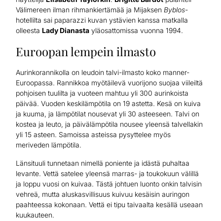
Välimereen ilman rihmankiertämää ja Mijaksen
Byblos
-
hotellilta sai paparazzi kuvan ystävien kanssa matkalla
olleesta
Lady Dianasta
yläosattomissa vuonna 1994.
Euroopan lempein ilmasto
Aurinkorannikolla on leudoin talvi-ilmasto koko manner-
Euroopassa. Rannikkoa myötäilevä vuorijono suojaa viileiltä
pohjoisen tuulilta ja vuoteen mahtuu yli 300 aurinkoista
päivää. Vuoden keskilämpötila on 19 astetta. Kesä on kuiva
ja kuuma, ja lämpötilat nousevat yli 30 asteeseen. Talvi on
kostea ja leuto, ja päivälämpötila nousee yleensä talvellakin
yli 15 asteen. Samoissa asteissa pysyttelee myös
meriveden lämpötila.
Länsituuli tunnetaan nimellä poniente ja idästä puhaltaa
levante. Vettä satelee yleensä marras- ja toukokuun välillä
ja loppu vuosi on kuivaa. Tästä johtuen luonto onkin talvisin
vehreä, mutta aluskasvillisuus kuivuu kesäisin auringon
paahteessa kokonaan. Vettä ei tipu taivaalta kesällä useaan
kuukauteen.