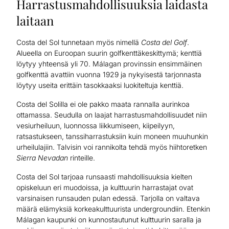
Harrastusmahdollisuuksia laidasta
laitaan
Costa del Sol tunnetaan myös nimellä
Costa del Golf
.
Alueella on Euroopan suurin golfkenttäkeskittymä; kenttiä
löytyy yhteensä yli 70. Málagan provinssin ensimmäinen
golfkenttä avattiin vuonna 1929 ja nykyisestä tarjonnasta
löytyy useita erittäin tasokkaaksi luokiteltuja kenttiä.
Costa del Solilla ei ole pakko maata rannalla aurinkoa
ottamassa. Seudulla on laajat harrastusmahdollisuudet niin
vesiurheiluun, luonnossa liikkumiseen, kiipeilyyn,
ratsastukseen, tanssiharrastuksiin kuin moneen muuhunkin
urheilulajiin. Talvisin voi rannikolta tehdä myös hiihtoretken
Sierra Nevadan
rinteille.
Costa del Sol tarjoaa runsaasti mahdollisuuksia kielten
opiskeluun eri muodoissa, ja kulttuurin harrastajat ovat
varsinaisen runsauden pulan edessä. Tarjolla on valtava
määrä elämyksiä korkeakulttuurista undergroundiin. Etenkin
Málagan kaupunki on kunnostautunut kulttuurin saralla ja