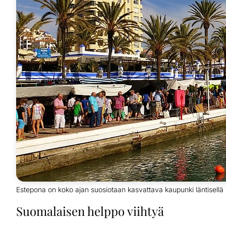
Estepona on koko ajan suosiotaan kasvattava kaupunki läntisellä C
Suomalaisen helppo viihtyä