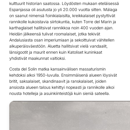
kulttuurit historian saatossa. Löydösten mukaan eteläisessä
Espanjassa oli asutusta jo yli 20.000 vuotta sitten. Málaga
on saanut nimensä foinikialaisilta, kreikkalaiset pystyttivät
rannikolle kukoistavia siirtokuntia, kuten Torre del Marin ja
karthaglaiset hallitsivat rannikkoa noin 400 vuoden ajan.
Heidän jälkeensä tulivat roomalaiset, jotka tekivät
Andalusiasta osan imperiumiaan ja sekoittuivat vähitellen
alkuperäisväestöön. Aluetta hallitsivat vielä vandaalit,
länsigootit ja maurit ennen kuin Katoliset kuninkaat
yhdistivät maakunnat valtioksi.
Costa del Solin matka kansainvälisen massaturismin
kehdoksi alkoi 1950-luvulla. Ensimmäisenä alueen löysivät
britit, saksalaiset, skandinaavit ja ranskalaiset, joiden
ansiosta alueen talous kehittyi nopeasti ja rannikolle alkoi
nousta hotelleja ja asuinkiinteistöjä kuin sieniä sateella.