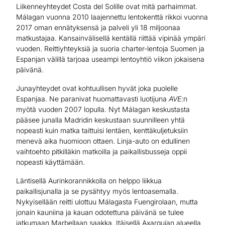
Liikenneyhteydet Costa del Solille ovat mitä parhaimmat.
Málagan vuonna 2010 laajennettu lentokenttä rikkoi vuonna
2017 oman ennätyksensä ja palveli yli 18 miljoonaa
matkustajaa. Kansainvälisellä kentällä riittää vipinää ympäri
vuoden. Reittiyhteyksiä ja suoria charter-lentoja Suomen ja
Espanjan välillä tarjoaa useampi lentoyhtiö viikon jokaisena
päivänä.
Junayhteydet ovat kohtuullisen hyvät joka puolelle
Espanjaa. Ne paranivat huomattavasti luotijuna
AVE
:n
myötä vuoden 2007 lopulla. Nyt Málagan keskustasta
pääsee junalla Madridin keskustaan suunnilleen yhtä
nopeasti kuin matka taittuisi lentäen, kenttäkuljetuksiin
menevä aika huomioon ottaen. Linja-auto on edullinen
vaihtoehto pitkilläkin matkoilla ja paikallisbusseja oppii
nopeasti käyttämään.
Läntisellä Aurinkorannikkolla on helppo liikkua
paikallisjunalla ja se pysähtyy myös lentoasemalla.
Nykyisellään reitti ulottuu Málagasta Fuengirolaan, mutta
jonain kauniina ja kauan odotettuna päivänä se tulee
jatkumaan Marbellaan saakka. Itäisellä Axarquían alueella