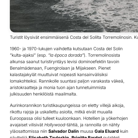
Turistit löysivät ensimmäisenä Costa del Solilta Torremolinosin. K
1960- ja 1970-lukujen vaihdetta kutsutaan Costa del Solin
”kulta-ajaksi” (esp.
”la época dorada”
). Torremolinosista
alkunsa saanut turistiryntäys levisi dominoefektin tavoin
Benalmádenaan, Fuengirolaan ja Mijakseen. Pienet
kalastajakylät muuttuivat nopeasti kansainvälisiksi
lomakohteiksi. Rannikolle suuntasi paljon varakasta väkeä,
aristokraatteja ja monia tuon ajan tunnetuimmista
julkisuuden henkilöistä maailmalta.
Aurinkorannikon turistikaupungeissa on eletty villejä aikoja,
rikottu rajoja ja uskallettu asioita, mitkä eivät muualla
Euroopassa olisi tulleet kuuloonkaan. Hotellien ja yökerhojen
avajaiset vilisivät
Hollywood
-tähtiä, ja rannoilla on nähty
yläosattomissa niin
Salvador Dalín
muusa
Gala Eluard
kuin
näyttelijä
Elisabeth Taylorkin
.
Brigitte Bardot
pulahteli