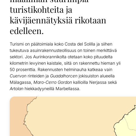
turistikohteita ja
kävijäennätyksiä rikotaan
edelleen.
Turismi on päätoimiala koko Costa del Solilla ja siihen
tukeutuva asuinrakennusteollisuus on toinen merkittävä
sektori. Jos Aurinkorannikolta otetaan koko pituudelta
kilometrin levyinen kaistale, siitä on rakennettu hieman yli
50 prosenttia. Rakennusten helminauha katkeaa vain
Cuervon
rinteiden ja
Guadalhorcen
jokisuiston alueella
Málagassa,
Maro-Cerro Gordon
kallioilla Nerjassa sekä
Artolan
hiekkadyyneillä Marbellassa.