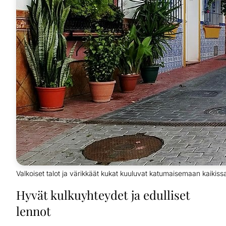
Valkoiset talot ja värikkäät kukat kuuluvat katumaisemaan kaikiss
Hyvät kulkuyhteydet ja edulliset
lennot