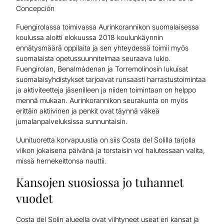
Concepción
Fuengirolassa toimivassa Aurinkorannikon suomalaisessa
koulussa aloitti elokuussa 2018 koulunkäynnin
ennätysmäärä oppilaita ja sen yhteydessä toimii myös
suomalaista opetussuunnitelmaa seuraava lukio.
Fuengirolan, Benalmádenan ja Torremolinosin lukuisat
suomalaisyhdistykset tarjoavat runsaasti harrastustoimintaa
ja aktiviteetteja jäsenilleen ja niiden toimintaan on helppo
mennä mukaan. Aurinkorannikon seurakunta on myös
erittäin aktiivinen ja penkit ovat täynnä väkeä
jumalanpalveluksissa sunnuntaisin.
Uunituoretta korvapuustia on siis Costa del Solilla tarjolla
viikon jokaisena päivänä ja torstaisin voi halutessaan valita,
missä hernekeittonsa nauttii.
Kansojen suosiossa jo tuhannet
vuodet
Costa del Solin alueella ovat viihtyneet useat eri kansat ja