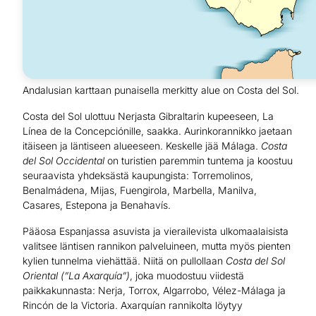
Andalusian karttaan punaisella merkitty alue on Costa del Sol.
Costa del Sol ulottuu Nerjasta Gibraltarin kupeeseen, La
Línea de la Concepciónille, saakka. Aurinkorannikko jaetaan
itäiseen ja läntiseen alueeseen. Keskelle jää Málaga.
Costa
del Sol Occidental
on turistien paremmin tuntema ja koostuu
seuraavista yhdeksästä kaupungista: Torremolinos,
Benalmádena, Mijas, Fuengirola, Marbella, Manilva,
Casares, Estepona ja Benahavís.
Pääosa Espanjassa asuvista ja vierailevista ulkomaalaisista
valitsee läntisen rannikon palveluineen, mutta myös pienten
kylien tunnelma viehättää. Niitä on pullollaan
Costa del Sol
Oriental (”La Axarquía”)
, joka muodostuu viidestä
paikkakunnasta: Nerja, Torrox, Algarrobo, Vélez-Málaga ja
Rincón de la Victoria. Axarquían rannikolta löytyy