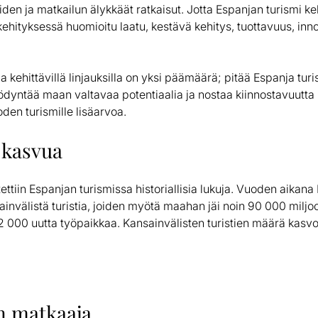
iden ja matkailun älykkäät ratkaisut. Jotta Espanjan turismi keh
 kehityksessä huomioitu laatu, kestävä kehitys, tuottavuus, inn
mia kehittävillä linjauksilla on yksi päämäärä; pitää Espanja tu
dyntää maan valtavaa potentiaalia ja nostaa kiinnostavuutta 
oden turismille lisäarvoa.
 kasvua
tiin Espanjan turismissa historiallisia lukuja. Vuoden aikan
invälistä turistia, joiden myötä maahan jäi noin 90 000 miljo
n 92 000 uutta työpaikkaa. Kansainvälisten turistien määrä kasvo
n matkaaja