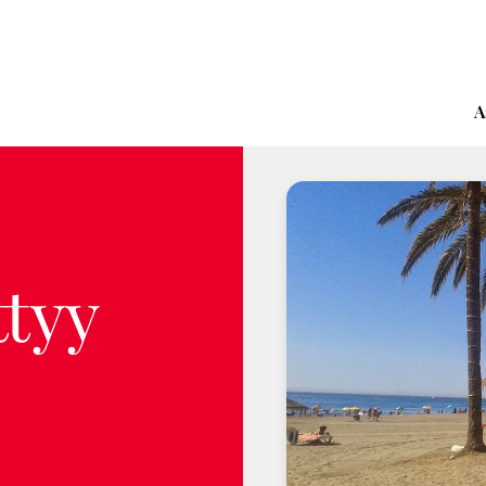
A
ttyy