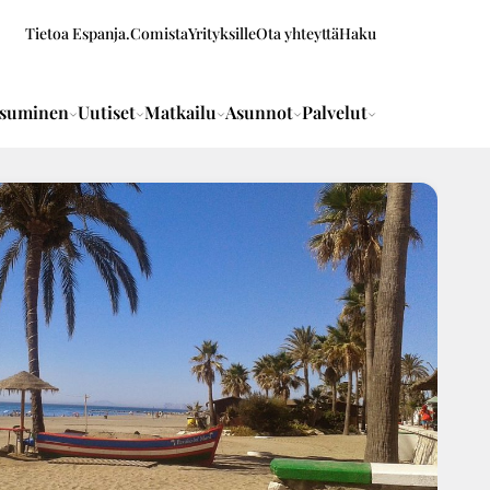
Tietoa Espanja.Comista
Yrityksille
Ota yhteyttä
Haku
suminen
Uutiset
Matkailu
Asunnot
Palvelut