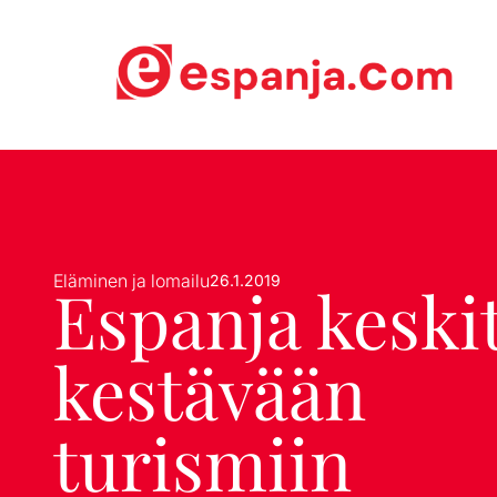
Eläminen ja lomailu
26.1.2019
Espanja keski
kestävään
turismiin