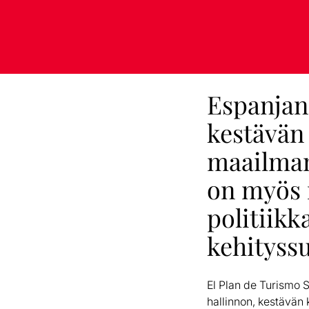
Espanjan
kestävän 
maailman 
on myös n
politiikk
kehityss
El Plan de Turismo 
hallinnon, kestävän 