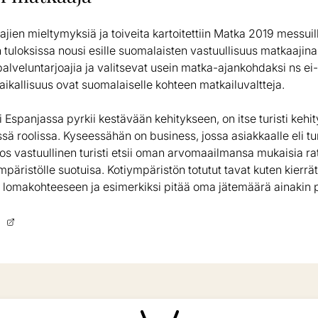
ien mieltymyksiä ja toiveita kartoitettiin Matka 2019 messuil
tuloksissa nousi esille suomalaisten vastuullisuus matkaajina,
 palveluntarjoajia ja valitsevat usein matka-ajankohdaksi ns ei
paikallisuus ovat suomalaiselle kohteen matkailuvaltteja.
i Espanjassa pyrkii kestävään kehitykseen, on itse turisti kehi
ä roolissa. Kyseessähän on business, jossa asiakkaalle eli turi
 Jos vastuullinen turisti etsii oman arvomaailmansa mukaisia ra
äristölle suotuisa. Kotiympäristön totutut tavat kuten kierr
omakohteeseen ja esimerkiksi pitää oma jätemäärä ainakin pai
s