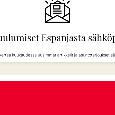
uulumiset Espanjasta sähköp
kertaa kuukaudessa uusimmat artikkelit ja asuntotarjoukset sä