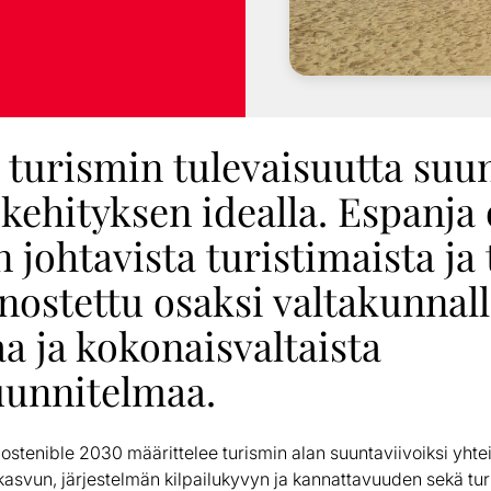
 turismin tulevaisuutta suun
kehityksen idealla. Espanja 
johtavista turistimaista ja
ostettu osaksi valtakunnall
aa ja kokonaisvaltaista
uunnitelmaa.
Sostenible 2030 määrittelee turismin alan suuntaviivoiksi yht
kasvun, järjestelmän kilpailukyvyn ja kannattavuuden sekä tur