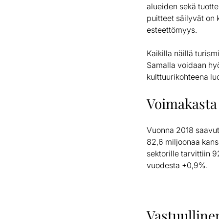
alueiden sekä tuotte
puitteet säilyvät on
esteettömyys.
Kaikilla näillä turis
Samalla voidaan hyö
kulttuurikohteena lu
Voimakasta
Vuonna 2018 saavutet
82,6 miljoonaa kansa
sektorille tarvittii
vuodesta +0,9%.
Vastuulline