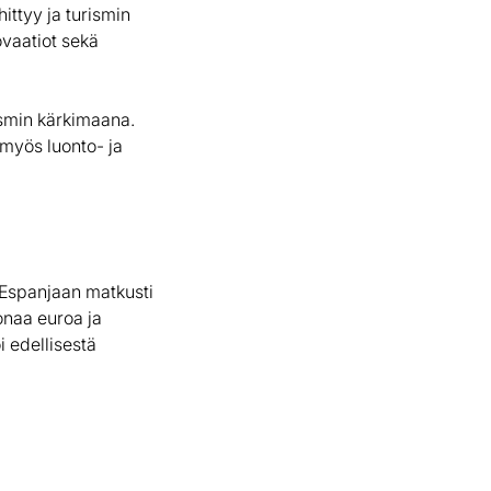
ittyy ja turismin
ovaatiot sekä
rismin kärkimaana.
myös luonto- ja
a Espanjaan matkusti
onaa euroa ja
i edellisestä