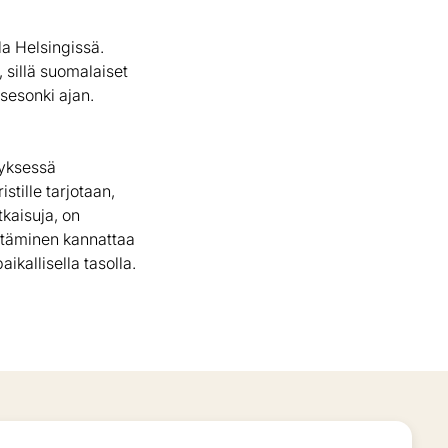
la Helsingissä.
 sillä suomalaiset
-sesonki ajan.
tyksessä
stille tarjotaan,
tkaisuja, on
ättäminen kannattaa
kallisella tasolla.