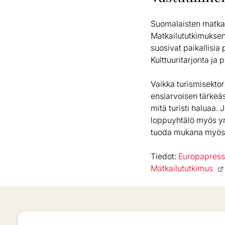
Suomalaisten matkaaj
Matkailututkimuksen 
suosivat paikallisia
Kulttuuritarjonta ja 
Vaikka turismisektor
ensiarvoisen tärkeäss
mitä turisti haluaa.
loppuyhtälö myös ymp
tuoda mukana myös l
Tiedot:
Europapres
Matkailututkimus