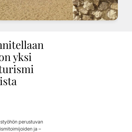
nitellaan
on yksi
 turismi
ista
eistyöhön perustuvan
ismitoimijoiden ja –