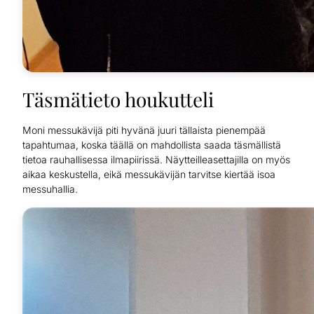
Täsmätieto houkutteli
Moni messukävijä piti hyvänä juuri tällaista pienempää
tapahtumaa, koska täällä on mahdollista saada täsmällistä
tietoa rauhallisessa ilmapiirissä. Näytteilleasettajilla on myös
aikaa keskustella, eikä messukävijän tarvitse kiertää isoa
messuhallia.