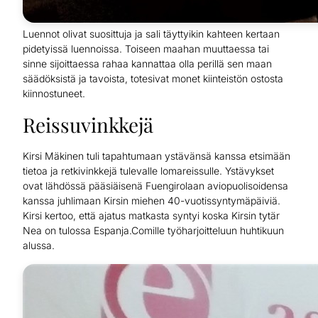
Luennot olivat suosittuja ja sali täyttyikin kahteen kertaan
pidetyissä luennoissa. Toiseen maahan muuttaessa tai
sinne sijoittaessa rahaa kannattaa olla perillä sen maan
säädöksistä ja tavoista, totesivat monet kiinteistön ostosta
kiinnostuneet.
Reissuvinkkejä
Kirsi Mäkinen tuli tapahtumaan ystävänsä kanssa etsimään
tietoa ja retkivinkkejä tulevalle lomareissulle. Ystävykset
ovat lähdössä pääsiäisenä Fuengirolaan aviopuolisoidensa
kanssa juhlimaan Kirsin miehen 40-vuotissyntymäpäiviä.
Kirsi kertoo, että ajatus matkasta syntyi koska Kirsin tytär
Nea on tulossa Espanja.Comille työharjoitteluun huhtikuun
alussa.