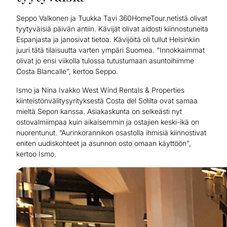
Seppo Valkonen ja Tuukka Tavi 360HomeTour.netistä olivat
tyytyväisiä päivän antiin. Kävijät olivat aidosti kiinnostuneita
Espanjasta ja janosivat tietoa. Kävijöitä oli tullut Helsinkiin
juuri tätä tilaisuutta varten ympäri Suomea. ”Innokkaimmat
olivat jo ensi viikolla tulossa tutustumaan asuntoihimme
Costa Blancalle”, kertoo Seppo.
Ismo ja Nina Ivakko West Wind Rentals & Properties
kiinteistönvälitysyrityksestä Costa del Solilta ovat samaa
mieltä Sepon kanssa. Asiakaskunta on selkeästi nyt
ostovalmiimpaa kuin aikaisemmin ja ostajien keski-ikä on
nuorentunut. ”Aurinkorannikon osastolla ihmisiä kiinnostivat
eniten uudiskohteet ja asunnon osto omaan käyttöön”,
kertoo Ismo.