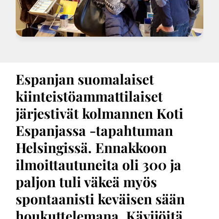
Espanjan suomalaiset
kiinteistöammattilaiset
järjestivät kolmannen Koti
Espanjassa -tapahtuman
Helsingissä. Ennakkoon
ilmoittautuneita oli 300 ja
paljon tuli väkeä myös
spontaanisti keväisen sään
houkuttelemana. Kävijöitä