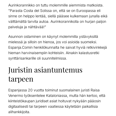
Aurinkorannikko on tuttu molemmille aiemmista matkoista.
”Parasta Costa del Solissa on, että se on Euroopassa eli
sinne on helppo lentää, siellä pääsee kulkemaan junalla eikä
välttämättä tarvita autoa. Aurinkorannikolla on hurjan paljon
palveluja ja nähtävää!”
Asunnon ostaminen on käynyt molemmilla ystävyksillä
mielessä ja silloin on hienoa, jos voi asioida suomeksi.
Espanja.Comin henkilökunnalta he saivat hyviä retkivinkkejä
hieman harvinaisempiin kohteisiin. Ainakin kalastusretki
synttärisankarille oli suunnitelmissa.
Juristin asiantuntemus
tarpeen
Espanjassa 20 vuotta toiminut suomalainen juristi Raisa
Venermo työksentelee Kataloniassa, mutta hän kertoo, että
kiinteistökaupan juridiset asiat hoituvat nykyään pääosin
digitaalisesti tai tarpeen vaatiessa käytetään paikallisia
alihankkijoita.