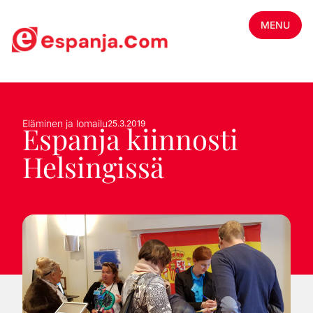
MENU
Eläminen ja lomailu
25.3.2019
Espanja kiinnosti
Helsingissä