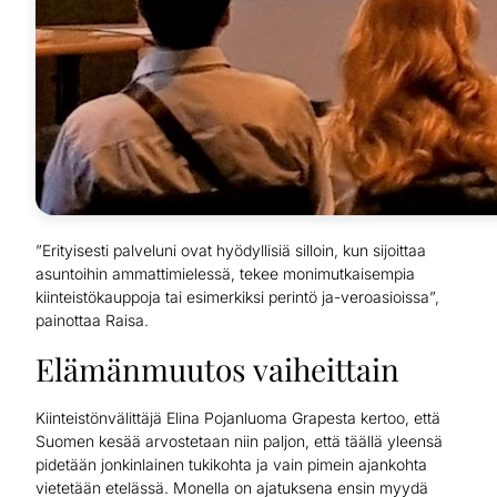
”Erityisesti palveluni ovat hyödyllisiä silloin, kun sijoittaa
asuntoihin ammattimielessä, tekee monimutkaisempia
kiinteistökauppoja tai esimerkiksi perintö ja-veroasioissa”,
painottaa Raisa.
Elämänmuutos vaiheittain
Kiinteistönvälittäjä Elina Pojanluoma Grapesta kertoo, että
Suomen kesää arvostetaan niin paljon, että täällä yleensä
pidetään jonkinlainen tukikohta ja vain pimein ajankohta
vietetään etelässä. Monella on ajatuksena ensin myydä