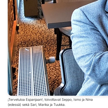
¡Tervetuloa Espanjaan!, toivottavat Seppo, Ismo ja Nina
(edessä) sekä Sari, Marika ja Tuukka.