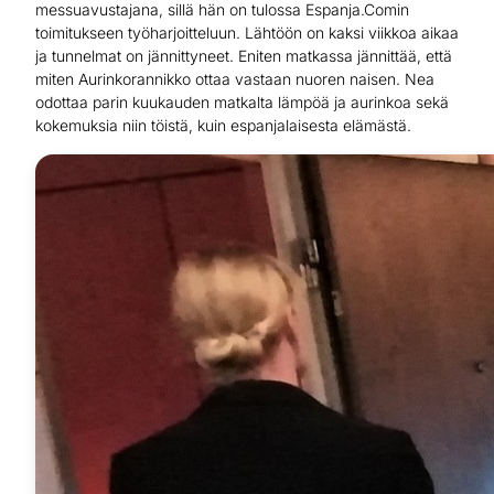
messuavustajana, sillä hän on tulossa Espanja.Comin
toimitukseen työharjoitteluun. Lähtöön on kaksi viikkoa aikaa
ja tunnelmat on jännittyneet. Eniten matkassa jännittää, että
miten Aurinkorannikko ottaa vastaan nuoren naisen. Nea
odottaa parin kuukauden matkalta lämpöä ja aurinkoa sekä
kokemuksia niin töistä, kuin espanjalaisesta elämästä.