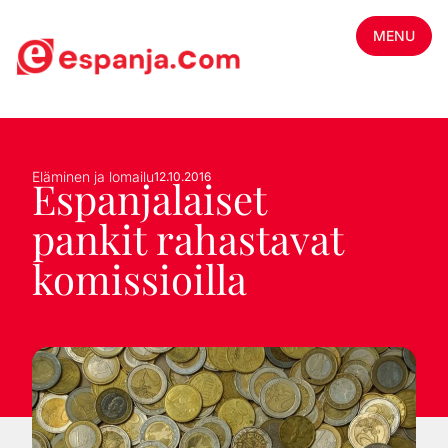
MENU
Eläminen ja lomailu
12.10.2016
Espanjalaiset
pankit rahastavat
komissioilla