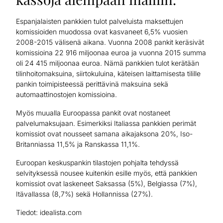
Espanjalaisten pankkien tulot palveluista maksettujen
komissioiden muodossa ovat kasvaneet 6,5% vuosien
2008-2015 välisenä aikana. Vuonna 2008 pankit keräsivät
komissioina 22 916 miljoonaa euroa ja vuonna 2015 summa
oli 24 415 miljoonaa euroa. Nämä pankkien tulot kerätään
tilinhoitomaksuina, siirtokuluina, käteisen laittamisesta tilille
pankin toimipisteessä perittävinä maksuina sekä
automaattinostojen komissioina.
Myös muualla Euroopassa pankit ovat nostaneet
palvelumaksujaan. Esimerkiksi Italiassa pankkien perimät
komissiot ovat nousseet samana aikajaksona 20%, Iso-
Britanniassa 11,5% ja Ranskassa 11,1%.
Euroopan keskuspankin tilastojen pohjalta tehdyssä
selvityksessä nousee kuitenkin esille myös, että pankkien
komissiot ovat laskeneet Saksassa (5%), Belgiassa (7%),
Itävallassa (8,7%) sekä Hollannissa (27%).
Tiedot: idealista.com