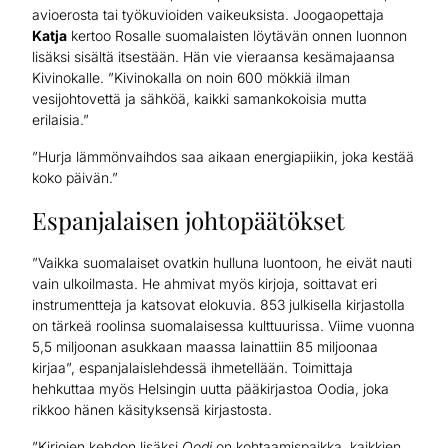
avioerosta tai työkuvioiden vaikeuksista. Joogaopettaja
Katja
kertoo Rosalle suomalaisten löytävän onnen luonnon
lisäksi sisältä itsestään. Hän vie vieraansa kesämajaansa
Kivinokalle. ”Kivinokalla on noin 600 mökkiä ilman
vesijohtovettä ja sähköä, kaikki samankokoisia mutta
erilaisia.”
”Hurja lämmönvaihdos saa aikaan energiapiikin, joka kestää
koko päivän.”
Espanjalaisen johtopäätökset
”Vaikka suomalaiset ovatkin hulluna luontoon, he eivät nauti
vain ulkoilmasta. He ahmivat myös kirjoja, soittavat eri
instrumentteja ja katsovat elokuvia. 853 julkisella kirjastolla
on tärkeä roolinsa suomalaisessa kulttuurissa. Viime vuonna
5,5 miljoonan asukkaan maassa lainattiin 85 miljoonaa
kirjaa”, espanjalaislehdessä ihmetellään. Toimittaja
hehkuttaa myös Helsingin uutta pääkirjastoa Oodia, joka
rikkoo hänen käsityksensä kirjastosta.
”Kirjojen kehdon lisäksi
Oodi
on kohtaamispaikka, kaikkien