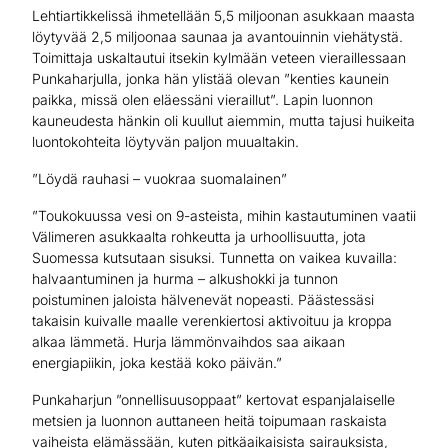
Lehtiartikkelissä ihmetellään 5,5 miljoonan asukkaan maasta
löytyvää 2,5 miljoonaa saunaa ja avantouinnin viehätystä.
Toimittaja uskaltautui itsekin kylmään veteen vieraillessaan
Punkaharjulla, jonka hän ylistää olevan ”kenties kaunein
paikka, missä olen eläessäni vieraillut”. Lapin luonnon
kauneudesta hänkin oli kuullut aiemmin, mutta tajusi huikeita
luontokohteita löytyvän paljon muualtakin.
”Löydä rauhasi – vuokraa suomalainen”
”Toukokuussa vesi on 9-asteista, mihin kastautuminen vaatii
Välimeren asukkaalta rohkeutta ja urhoollisuutta, jota
Suomessa kutsutaan sisuksi. Tunnetta on vaikea kuvailla:
halvaantuminen ja hurma – alkushokki ja tunnon
poistuminen jaloista hälvenevät nopeasti. Päästessäsi
takaisin kuivalle maalle verenkiertosi aktivoituu ja kroppa
alkaa lämmetä. Hurja lämmönvaihdos saa aikaan
energiapiikin, joka kestää koko päivän.”
Punkaharjun ”onnellisuusoppaat” kertovat espanjalaiselle
metsien ja luonnon auttaneen heitä toipumaan raskaista
vaiheista elämässään, kuten pitkäaikaisista sairauksista,