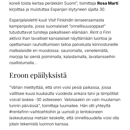
koreili toista kertaa peräkkäin Suomi”, toimittaja
Rosa Martí
kirjoittaa ja muistuttaa Espanjan löytyneen sijalta 30.
Espanjalaislehti kuuli
Visit Finlandin
lanseeraamasta
kampanjasta, jossa suomalaiset ”onnellisuusoppaat”
tutustuttavat turisteja paikalliseen elämään.
Rent a Finn
aktivoi ihan tavalliset kansalaiset näyttämään luontoa ja
opettamaan rauhoittumisen taitoa palvelusta kiinnostuneille
matkalaisille eri muodoissa: saunomalla, veneilemällä,
marjoja tai sieniä poimimalla, kalastamalla, lavatansseihin
osallistumalla…
Eroon epäilyksistä
”Vähän mietityttää, että onni voisi pesiä paikassa, jossa
vallitsee kuusi kuukautta vuodesta ankara talvi ja lämpötilat
voivat laskea -30 asteeseen. Valoisaakin on vain muutaman
tunnin päivässä”, toimittaja tuumailee. Hän otti yhteyttä
#rentafinn-vaihtoehtoihin ja uumoili jo lentokoneen
laskeutuessa metsän keskelle, että onnellisuudella voisi olla
jotain tekemistä luonnon kanssa.