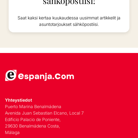
sähköpostiisi!
Saat kaksi kertaa kuukaudessa uusimmat artikkelit ja
asuntotarjoukset sähköpostiisi.
Yhteystiedot
Puerto Marina Benalmádena
Avenida Juan Sebastian Elcano, Local 7
Edificio Palacio de Poniente,
29630 Benalmádena Costa,
Málaga