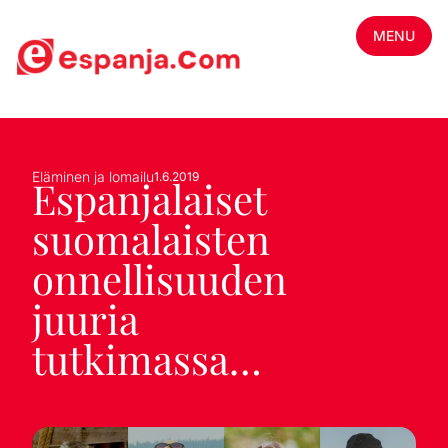
MENU
Eläminen ja lomailu
1.6.2019
Espanjalaiset
suomalaisten
onnellisuuden
juuria
tutkimassa…