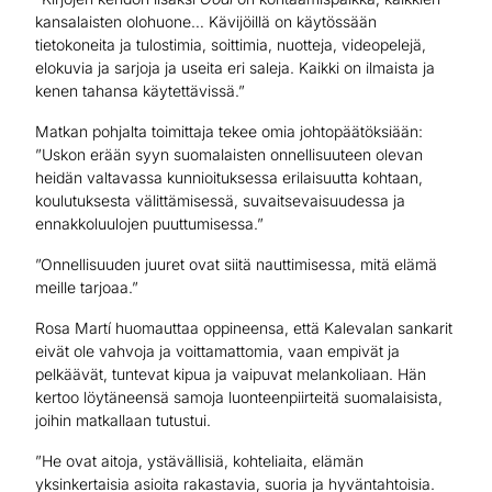
kansalaisten olohuone… Kävijöillä on käytössään
tietokoneita ja tulostimia, soittimia, nuotteja, videopelejä,
elokuvia ja sarjoja ja useita eri saleja. Kaikki on ilmaista ja
kenen tahansa käytettävissä.”
Matkan pohjalta toimittaja tekee omia johtopäätöksiään:
”Uskon erään syyn suomalaisten onnellisuuteen olevan
heidän valtavassa kunnioituksessa erilaisuutta kohtaan,
koulutuksesta välittämisessä, suvaitsevaisuudessa ja
ennakkoluulojen puuttumisessa.”
”Onnellisuuden juuret ovat siitä nauttimisessa, mitä elämä
meille tarjoaa.”
Rosa Martí huomauttaa oppineensa, että Kalevalan sankarit
eivät ole vahvoja ja voittamattomia, vaan empivät ja
pelkäävät, tuntevat kipua ja vaipuvat melankoliaan. Hän
kertoo löytäneensä samoja luonteenpiirteitä suomalaisista,
joihin matkallaan tutustui.
”He ovat aitoja, ystävällisiä, kohteliaita, elämän
yksinkertaisia asioita rakastavia, suoria ja hyväntahtoisia.