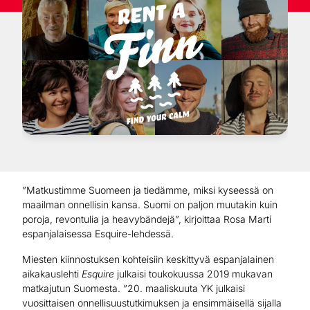
”Matkustimme Suomeen ja tiedämme, miksi kyseessä on
maailman onnellisin kansa. Suomi on paljon muutakin kuin
poroja, revontulia ja heavybändejä”, kirjoittaa Rosa Martí
espanjalaisessa Esquire-lehdessä.
Miesten kiinnostuksen kohteisiin keskittyvä espanjalainen
aikakauslehti
Esquire
julkaisi toukokuussa 2019 mukavan
matkajutun Suomesta. ”20. maaliskuuta YK julkaisi
vuosittaisen onnellisuustutkimuksen ja ensimmäisellä sijalla