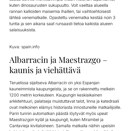
kuten dinosaurusten sukupuutto. Voit vaeltaa alueella
rannan kallioiden maisemia ihaillen, tai vaihtoehtoisesti
lähteä venematkalle. Opastettu venematka kestää noin 3
tuntia ja sen aikana saat runsaasti tietoa kaikista alueen
salaisuuksista.
Kuva: spain.info
Albarracin ja Maestrazgo –
kaunis ja viehättävä
Teruelissa sijaitseva Albarracín on yksi Espanjan
kauneimmista kaupungeista, ja se on rakennettu melkein
1200 metrin korkeuteen. Kaupungin keskiaikainen
arkkitehtuuri, palatseja muistuttavat talot, linna ja katedraali
ovat melkoinen elämys historiasta innostuneille matkailijoille.
Parin tunnin automatkan päästä löytyvät myös upeat
Maestrazgon kylät ja kaupungit, kuten Mirambel ja
Cantavieja kivitaloineen. Samalla matkalla näihin upeisiin