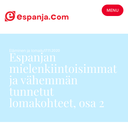
MENU
Eläminen ja lomailu
17.11.2020
Espanjan
mielenkiintoisimmat
ja vähemmän
tunnetut
lomakohteet, osa 2