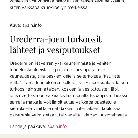
kohteisiin voit yhdistää historiallisen retken sekä seikkailun,
kuten vaikkapa kalliokiipeilyn merkeissä.
Kuva: spain.info
Urederra-joen turkoosit
lähteet ja vesiputoukset
Urederra on Navarran yksi kauneimmista ja vähiten
tunnetuista alueista. Jopa joen nimi vihjaa alueen
kauneudesta, sillä baskien kielellä se tarkoittaa ”kaunista
vettä”. Tämä luontokierros kulkee joen yläjuoksualueella sen
turkoosinsinisten altaiden, koskien ja vesiputousten läpi,
jonka vertoisia on vaikea löytää muualta Espanjasta. Lisäksi
samalla matkalla voit ilmoittautua vaikkapa opastetulle
kierrokselle viinitilalle nähdäksesi miten alueen kuuluisaa
patxarania valmistetaan, tai vierailla Uderran juustotehtaalla.
Lähde ja pääkuva:
spain.info