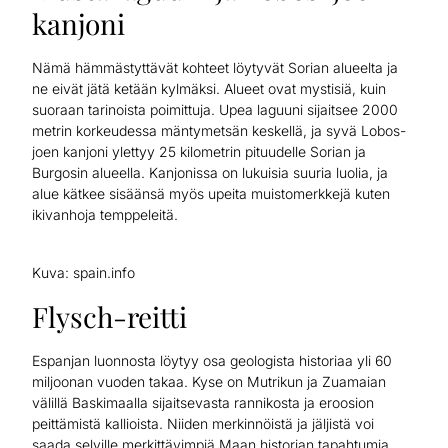
kanjoni
Nämä hämmästyttävät kohteet löytyvät Sorian alueelta ja
ne eivät jätä ketään kylmäksi. Alueet ovat mystisiä, kuin
suoraan tarinoista poimittuja. Upea laguuni sijaitsee 2000
metrin korkeudessa mäntymetsän keskellä, ja syvä Lobos-
joen kanjoni ylettyy 25 kilometrin pituudelle Sorian ja
Burgosin alueella. Kanjonissa on lukuisia suuria luolia, ja
alue kätkee sisäänsä myös upeita muistomerkkejä kuten
ikivanhoja temppeleitä.
Kuva: spain.info
Flysch-reitti
Espanjan luonnosta löytyy osa geologista historiaa yli 60
miljoonan vuoden takaa. Kyse on Mutrikun ja Zuamaian
välillä Baskimaalla sijaitsevasta rannikosta ja eroosion
peittämistä kallioista. Niiden merkinnöistä ja jäljistä voi
saada selville merkittävimpiä Maan historian tapahtumia,