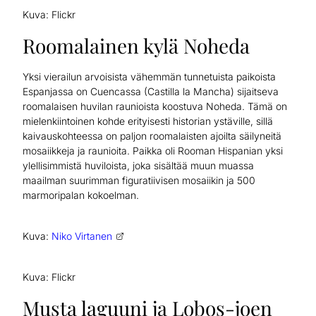
Kuva: Flickr
Roomalainen kylä Noheda
Yksi vierailun arvoisista vähemmän tunnetuista paikoista
Espanjassa on Cuencassa (Castilla la Mancha) sijaitseva
roomalaisen huvilan raunioista koostuva Noheda. Tämä on
mielenkiintoinen kohde erityisesti historian ystäville, sillä
kaivauskohteessa on paljon roomalaisten ajoilta säilyneitä
mosaiikkeja ja raunioita. Paikka oli Rooman Hispanian yksi
ylellisimmistä huviloista, joka sisältää muun muassa
maailman suurimman figuratiivisen mosaiikin ja 500
marmoripalan kokoelman.
Kuva:
Niko Virtanen
Kuva: Flickr
Musta laguuni ja Lobos-joen