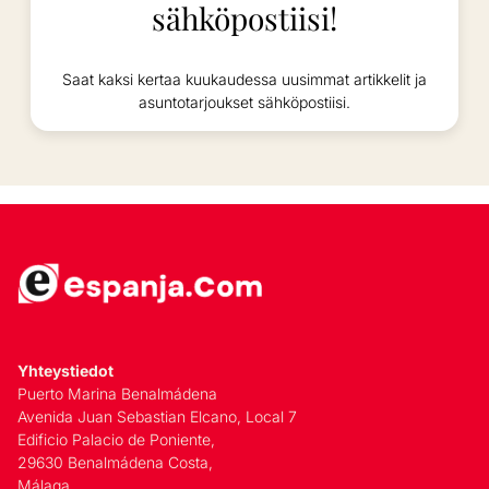
sähköpostiisi!
Saat kaksi kertaa kuukaudessa uusimmat artikkelit ja
asuntotarjoukset sähköpostiisi.
Yhteystiedot
Puerto Marina Benalmádena
Avenida Juan Sebastian Elcano, Local 7
Edificio Palacio de Poniente,
29630 Benalmádena Costa,
Málaga