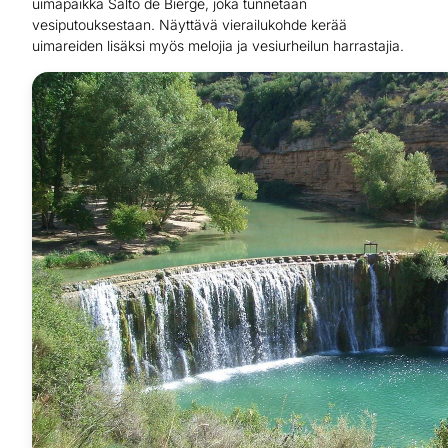
uimapaikka Salto de Bierge, joka tunnetaan
vesiputouksestaan. Näyttävä vierailukohde kerää
uimareiden lisäksi myös melojia ja vesiurheilun harrastajia.