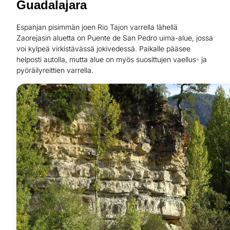
Guadalajara
Espanjan pisimmän joen Rio Tajon varrella lähellä
Zaorejasin aluetta on Puente de San Pedro uima-alue, jossa
voi kylpeä virkistävässä jokivedessä. Paikalle pääsee
helposti autolla, mutta alue on myös suosittujen vaellus- ja
pyöräilyreittien varrella.