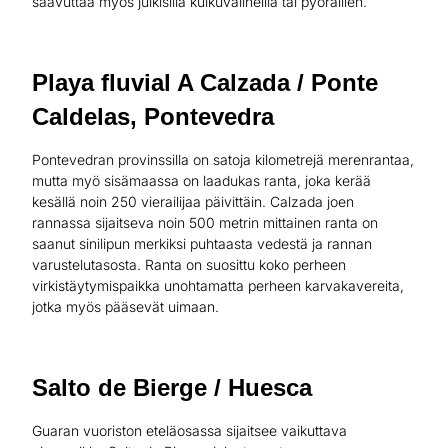
saavuttaa myös julkisilla kulkuvälineillä tai pyöräillen.
Playa fluvial A Calzada / Ponte
Caldelas, Pontevedra
Pontevedran provinssilla on satoja kilometrejä merenrantaa,
mutta myö sisämaassa on laadukas ranta, joka kerää
kesällä noin 250 vierailijaa päivittäin. Calzada joen
rannassa sijaitseva noin 500 metrin mittainen ranta on
saanut sinilipun merkiksi puhtaasta vedestä ja rannan
varustelutasosta. Ranta on suosittu koko perheen
virkistäytymispaikka unohtamatta perheen karvakavereita,
jotka myös pääsevät uimaan.
Salto de Bierge / Huesca
Guaran vuoriston eteläosassa sijaitsee vaikuttava