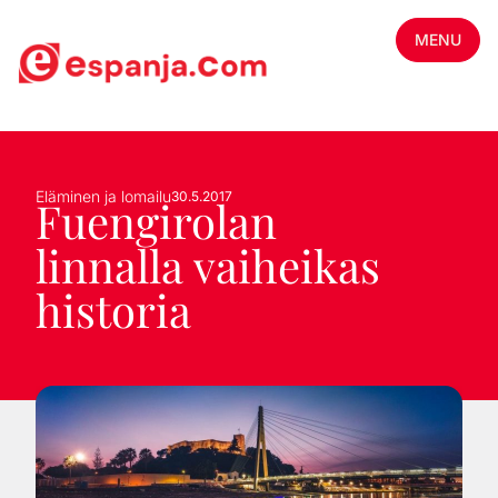
MENU
Eläminen ja lomailu
30.5.2017
Fuengirolan
linnalla vaiheikas
historia