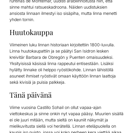
ruhtinas de Montemar, uudisti arabilinnoitusta niin, että
sinne mahtui ratsueskadroona. Näiden uudistuksien
ansiosta linnaan ilmestyi iso sisäpiha, mutta linna menetti
yhden tornin.
Huutokauppa
Viimeinen luku linnan historiaan kirjoitettiin 1800-luvulla.
Linna huutokaupattiin ja se päätyi San Isidron lesken
kreivitär Barbara de Obregón y Puenten omaisuudeksi.
Yksityisissä käsissä linna rappeutui entisestään. Lisäksi
hylätty linnake oli helppo ryöstökohde. Linnan lähistöllä
asuneet ihmiset ryöstivät omaan käyttöön linnan laattoja
sekä kivisiä ja puisia palkkeja.
Tänä päivänä
Viime vuosina Castillo Sohail on ollut vapaa-ajan
viettokeskus ja sinne onkin nyt vapaa pääsy. Muurien sisällä
ei ole juuri mitään, mutta sieltä on kauniit näkymät ja
mielikuvitusta siellä voi herätellä. Linnan eteläpuolella on
kaunis iso puisto, jossa voi koko perheen kera viettää aikaa