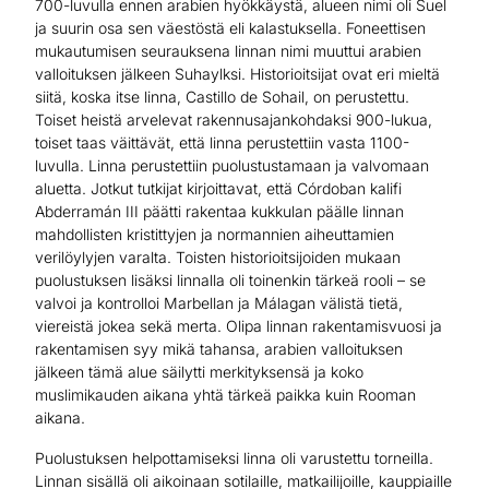
700-luvulla ennen arabien hyökkäystä, alueen nimi oli Suel
ja suurin osa sen väestöstä eli kalastuksella. Foneettisen
mukautumisen seurauksena linnan nimi muuttui arabien
valloituksen jälkeen Suhaylksi. Historioitsijat ovat eri mieltä
siitä, koska itse linna, Castillo de Sohail, on perustettu.
Toiset heistä arvelevat rakennusajankohdaksi 900-lukua,
toiset taas väittävät, että linna perustettiin vasta 1100-
luvulla. Linna perustettiin puolustustamaan ja valvomaan
aluetta. Jotkut tutkijat kirjoittavat, että Córdoban kalifi
Abderramán III päätti rakentaa kukkulan päälle linnan
mahdollisten kristittyjen ja normannien aiheuttamien
verilöylyjen varalta. Toisten historioitsijoiden mukaan
puolustuksen lisäksi linnalla oli toinenkin tärkeä rooli – se
valvoi ja kontrolloi Marbellan ja Málagan välistä tietä,
viereistä jokea sekä merta. Olipa linnan rakentamisvuosi ja
rakentamisen syy mikä tahansa, arabien valloituksen
jälkeen tämä alue säilytti merkityksensä ja koko
muslimikauden aikana yhtä tärkeä paikka kuin Rooman
aikana.
Puolustuksen helpottamiseksi linna oli varustettu torneilla.
Linnan sisällä oli aikoinaan sotilaille, matkailijoille, kauppiaille