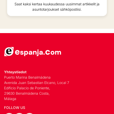
Saat kaksi kertaa kuukaudessa uusimmat artikkelit ja
asuntotarjoukset sähköpostiisi.
Yhteystiedot
Puerto Marina Benalmádena
Avenida Juan Sebastian Elcano, Local 7
Edificio Palacio de Poniente,
29630 Benalmádena Costa,
Málaga
FOLLOW US