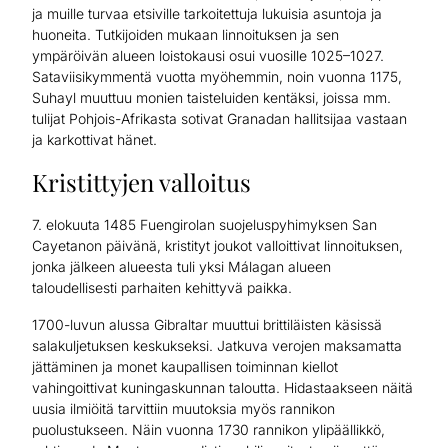
ja muille turvaa etsiville tarkoitettuja lukuisia asuntoja ja
huoneita. Tutkijoiden mukaan linnoituksen ja sen
ympäröivän alueen loistokausi osui vuosille 1025–1027.
Sataviisikymmentä vuotta myöhemmin, noin vuonna 1175,
Suhayl muuttuu monien taisteluiden kentäksi, joissa mm.
tulijat Pohjois-Afrikasta sotivat Granadan hallitsijaa vastaan
ja karkottivat hänet.
Kristittyjen valloitus
7. elokuuta 1485 Fuengirolan suojeluspyhimyksen San
Cayetanon päivänä, kristityt joukot valloittivat linnoituksen,
jonka jälkeen alueesta tuli yksi Málagan alueen
taloudellisesti parhaiten kehittyvä paikka.
1700-luvun alussa Gibraltar muuttui brittiläisten käsissä
salakuljetuksen keskukseksi. Jatkuva verojen maksamatta
jättäminen ja monet kaupallisen toiminnan kiellot
vahingoittivat kuningaskunnan taloutta. Hidastaakseen näitä
uusia ilmiöitä tarvittiin muutoksia myös rannikon
puolustukseen. Näin vuonna 1730 rannikon ylipäällikkö,