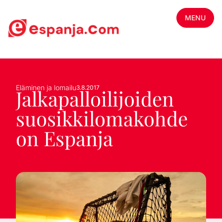
MENU
Eläminen ja lomailu
3.8.2017
Jalkapalloilijoiden
suosikkilomakohde
on Espanja