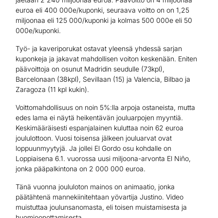
euroa eli 400 000e/kuponki, seuraava voitto on on 1,25
miljoonaa eli 125 000/kuponki ja kolmas 500 000e eli 50
000e/kuponki.
Työ- ja kaveriporukat ostavat yleensä yhdessä sarjan
kuponkeja ja jakavat mahdollisen voiton keskenään. Eniten
päävoittoja on osunut Madridin seudulle (73kpl),
Barcelonaan (38kpl), Sevillaan (15) ja Valencia, Bilbao ja
Zaragoza (11 kpl kukin).
Voittomahdollisuus on noin 5%:lla arpoja ostaneista, mutta
edes lama ei näytä heikentävän jouluarpojen myyntiä.
Keskimääräisesti espanjalainen kuluttaa noin 62 euroa
joululottoon. Vuosi toisensa jälkeen jouluarvat ovat
loppuunmyytyjä. Ja jollei El Gordo osu kohdalle on
Loppiaisena 6.1. vuorossa uusi miljoona-arvonta El Niño,
jonka pääpalkintona on 2 000 000 euroa.
Tänä vuonna joululoton mainos on animaatio, jonka
päätähtenä mannekiinitehtaan yövartija Justino. Video
muistuttaa joulunsanomasta, eli toisen muistamisesta ja
huomioonottamisesta.