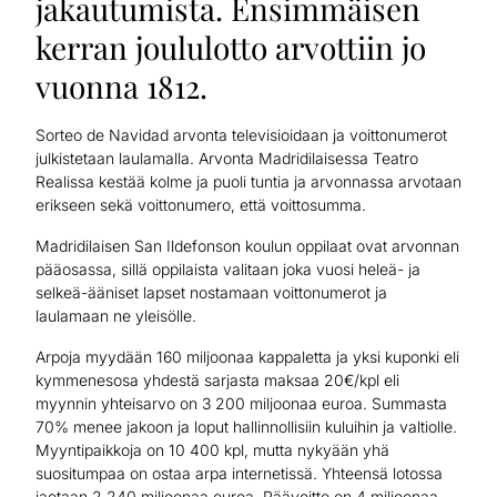
jakautumista. Ensimmäisen
kerran joululotto arvottiin jo
vuonna 1812.
Sorteo de Navidad arvonta televisioidaan ja voittonumerot
julkistetaan laulamalla. Arvonta Madridilaisessa Teatro
Realissa kestää kolme ja puoli tuntia ja arvonnassa arvotaan
erikseen sekä voittonumero, että voittosumma.
Madridilaisen San Ildefonson koulun oppilaat ovat arvonnan
pääosassa, sillä oppilaista valitaan joka vuosi heleä- ja
selkeä-ääniset lapset nostamaan voittonumerot ja
laulamaan ne yleisölle.
Arpoja myydään 160 miljoonaa kappaletta ja yksi kuponki eli
kymmenesosa yhdestä sarjasta maksaa 20€/kpl eli
myynnin yhteisarvo on 3 200 miljoonaa euroa. Summasta
70% menee jakoon ja loput hallinnollisiin kuluihin ja valtiolle.
Myyntipaikkoja on 10 400 kpl, mutta nykyään yhä
suositumpaa on ostaa arpa internetissä. Yhteensä lotossa
jaetaan 2 240 miljoonaa euroa. Päävoitto on 4 miljoonaa