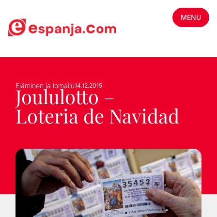
MENU
Eläminen ja lomailu
14.12.2015
Joululotto –
Loteria de Navidad