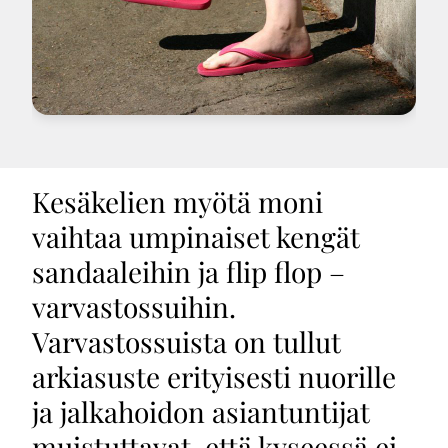
Kesäkelien myötä moni
vaihtaa umpinaiset kengät
sandaaleihin ja flip flop –
varvastossuihin.
Varvastossuista on tullut
arkiasuste erityisesti nuorille
ja jalkahoidon asiantuntijat
muistuttavat, että kyseessä ei