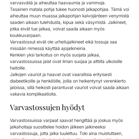
varvasväliä ja aiheuttaa haavaumia ja vammoja.
Tasainen matala pohja tukee huonosti jalkapohjaa. Tämä voi
aiheuttaa muun muassa jalkapohjan kalvojänteen venymistä
saaden aikaan tulehdusta, kipua sekä väsymistä. Jalkineet,
jotka eivät tue jalkaa, voivat saada aikaan myös
koukkuvarpaan.
Varvastossut eivät ole urheilujalkineet eikä tossuja saa
missään nimessä käyttää ajojalkineina.
Kenkien yksi tarkoitus on myös suojata jalkaa,
varvastossuissa jalat ovat ilman suojaa ja alttiita ulkoisille
haitoille.
Jalkojen vauriot ja haavat ovat vaarallisia erityisesti
diabeetikoille ja henkilöille, joilla on heikentynyt verenkierto
jaloissa, sillä heikosti parantuvat vauriot voivat saada aikaan
vakavia komplikaatioita.
Varvastossujen hyödyt
Varvastossuissa varpaat saavat hengittää ja joskus myös
jalkahoitaja suosittelee hoidon jälkeen jalkineeksi
varvastossuja, jotta jalka tuulettuu. Toki aina muistuttaen,