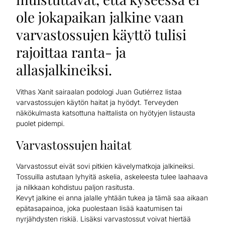
ole jokapaikan jalkine vaan
varvastossujen käyttö tulisi
rajoittaa ranta- ja
allasjalkineiksi.
Vithas Xanit sairaalan podologi Juan Gutiérrez listaa
varvastossujen käytön haitat ja hyödyt. Terveyden
näkökulmasta katsottuna haittalista on hyötyjen listausta
puolet pidempi.
Varvastossujen haitat
Varvastossut eivät sovi pitkien kävelymatkoja jalkineiksi.
Tossuilla astutaan lyhyitä askelia, askeleesta tulee laahaava
ja nilkkaan kohdistuu paljon rasitusta.
Kevyt jalkine ei anna jalalle yhtään tukea ja tämä saa aikaan
epätasapainoa, joka puolestaan lisää kaatumisen tai
nyrjähdysten riskiä. Lisäksi varvastossut voivat hiertää