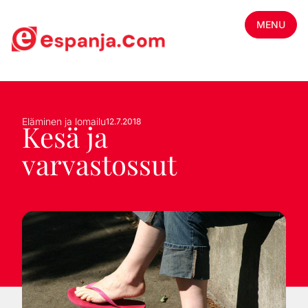
MENU
Eläminen ja lomailu
12.7.2018
Kesä ja
varvastossut