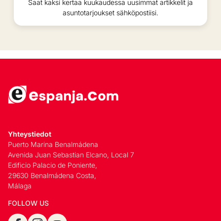
Saat kaksi kertaa kuukaudessa uusimmat artikkelit ja
asuntotarjoukset sähköpostiisi.
Yhteystiedot
Puerto Marina Benalmádena
Avenida Juan Sebastian Elcano, Local 7
Edificio Palacio de Poniente,
29630 Benalmádena Costa,
Málaga
FOLLOW US