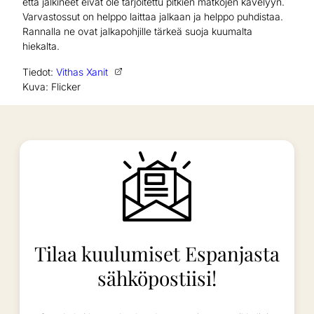
että jalkineet eivät ole tarjoitettu pitkien matkojen kävelyyn.
Varvastossut on helppo laittaa jalkaan ja helppo puhdistaa.
Rannalla ne ovat jalkapohjille tärkeä suoja kuumalta
hiekalta.
Tiedot:
Vithas Xanit
Kuva: Flicker
Tilaa kuulumiset Espanjasta
sähköpostiisi!