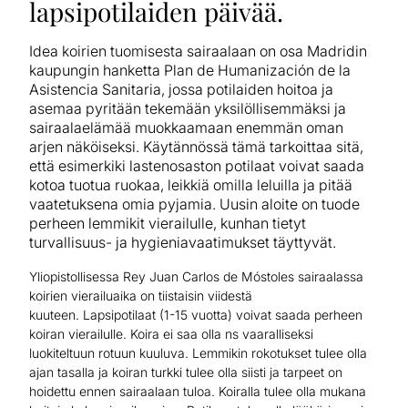
lapsipotilaiden päivää.
Idea koirien tuomisesta sairaalaan on osa Madridin
kaupungin hanketta Plan de Humanización de la
Asistencia Sanitaria​,​ jossa potilaiden hoitoa ja
asemaa pyritään tekemään yksilöllisemmäksi ja
sairaalaelämää muokkaamaan enemmän oman
arjen näköiseksi. Käytännössä tämä tarkoittaa sitä,
että esimerkiki lastenosaston potilaat voivat saada
kotoa tuotua ruokaa, leikkiä omilla leluilla ja pitää
vaatetuksena omia pyjamia. Uusin aloite on tuode
perheen lemmikit vierailulle, kunhan tietyt
turvallisuus​-​ ja hygieniavaatimukset täyttyvät.
Yliopistollisessa Rey Juan Carlos de Móstoles sairaalassa
koirien vierailuaika on tiistaisin viidestä
kuuteen. Lapsipotilaat (1-15 vuotta) voivat saada perheen
koiran vierailulle. Koira ei saa olla ns vaaralliseksi
luokiteltuun rotuun kuuluva. Lemmikin rokotukset tulee olla
ajan tasalla ja koira​n turkki​ tulee olla ​siisti ja tarpeet on
hoidettu ennen sairaalaan tuloa. Koiralla tulee olla mukana