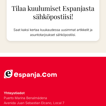
Tilaa kuulumiset Espanjasta
sähköpostiisi!
Saat kaksi kertaa kuukaudessa uusimmat artikkelit ja
asuntotarjoukset sähköpostiisi.
Yhteystiedot
Puerto Marina Benalmádena
Avenida Juan Sebastian Elcano, Local 7