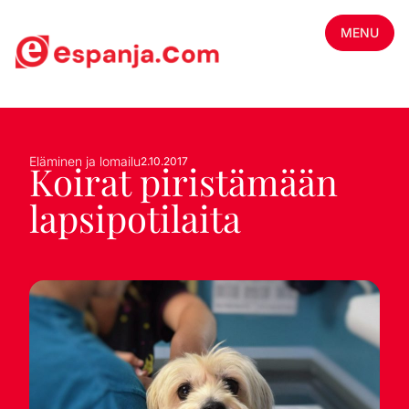
MENU
Eläminen ja lomailu
2.10.2017
Koirat piristämään
lapsipotilaita