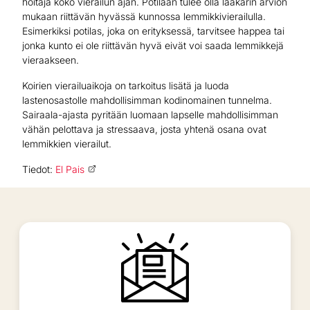
hoitaja koko vierailun ajan. Potilaan tulee olla lääkärin arvion
mukaan riittävän hyvässä kunnossa lemmikkivierailulla.
Esimerkiksi potilas, joka on erityksessä, tarvitsee happea tai
jonka kunto ei ole riittävän hyvä eivät voi saada lemmikkejä
vieraakseen.
Koirien vierailuaikoja on tarkoitus lisätä ja luoda
lastenosastolle mahdollisimman kodinomainen tunnelma.
Sairaala-ajasta pyritään luomaan lapselle mahdollisimman
vähän pelottava ja stressaava, josta yhtenä osana ovat
lemmikkien vierailut.
Tiedot:
El Pais