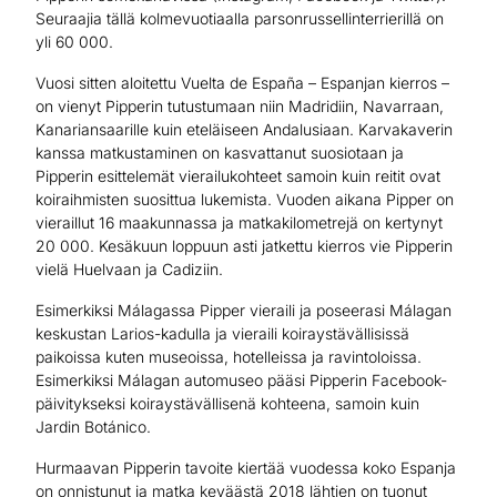
Seuraajia tällä kolmevuotiaalla parsonrussellinterrierillä on
yli 60 000.
Vuosi sitten aloitettu Vuelta de España – Espanjan kierros –
on vienyt Pipperin tutustumaan niin Madridiin, Navarraan,
Kanariansaarille kuin eteläiseen Andalusiaan. Karvakaverin
kanssa matkustaminen on kasvattanut suosiotaan ja
Pipperin esittelemät vierailukohteet samoin kuin reitit ovat
koiraihmisten suosittua lukemista. Vuoden aikana Pipper on
vieraillut 16 maakunnassa ja matkakilometrejä on kertynyt
20 000. Kesäkuun loppuun asti jatkettu kierros vie Pipperin
vielä Huelvaan ja Cadiziin.
Esimerkiksi Málagassa Pipper vieraili ja poseerasi Málagan
keskustan Larios-kadulla ja vieraili koiraystävällisissä
paikoissa kuten museoissa, hotelleissa ja ravintoloissa.
Esimerkiksi Málagan automuseo pääsi Pipperin Facebook-
päivitykseksi koiraystävällisenä kohteena, samoin kuin
Jardin Botánico.
Hurmaavan Pipperin tavoite kiertää vuodessa koko Espanja
on onnistunut ja matka keväästä 2018 lähtien on tuonut