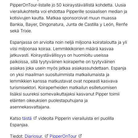
PipperOnTour-listalle jo 50 koiraystävällistä kohdetta. Uusia
vierailukohteita voi ehdottaa Pipperille sosiaalisen median ja
kotisivujen kautta. Matkaa sponsoroivat muun muassa
Bankia, Bayer, Dingonatura, Junta de Castilla y León, Renfe
sekä Trixie.
Espanjassa on arviolta noin neljä miljoona koirataloutta ja yli
viisi miljoonaa koiraa. Lemmikkikoirien määrä kasvaa
jatkuvasti. Koiraystävällisyys on huomioitu useissa
paikoissa, sillä tyytyväinen koiraperhe on tyytyväinen
asiakas joka usein myös jatkaa asiakassuhdettaan. Espanja
on yksi maailman suosituimmista matkailumaista ja
lemmikkien kanssa matkustavat ovat nopeasti kasvava
turismisektori. Koiraperheiden matkailun esilletuomisen
lisäksi suureksi somevaikuttajaksi kasvanut Pipper toimii
eläinten oikeuksien puolestapuhujana ja
asennekasvattajana.
Katso
tästä
videoita Pipperin vierailuista eri puolilla
Espanjaa.
Tiedot:
Diariosur,
PipperOnTour