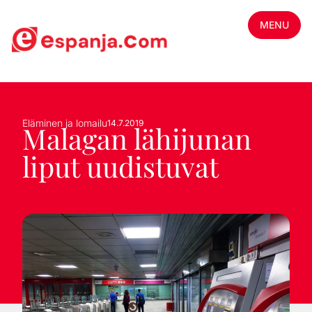
MENU
Eläminen ja lomailu
14.7.2019
Malagan lähijunan
liput uudistuvat