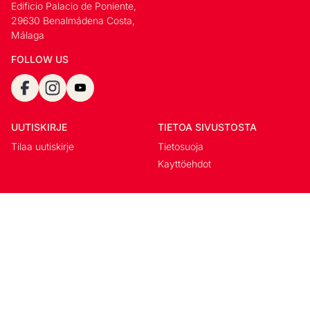
Edificio Palacio de Poniente,
29630 Benalmádena Costa,
Málaga
FOLLOW US
UUTISKIRJE
TIETOA SIVUSTOSTA
Tilaa uutiskirje
Tietosuoja
Kayttöehdot