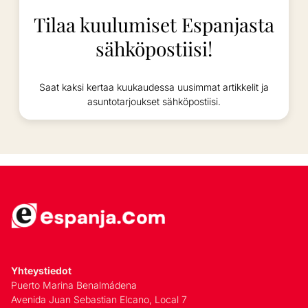
Tilaa kuulumiset Espanjasta
sähköpostiisi!
Saat kaksi kertaa kuukaudessa uusimmat artikkelit ja
asuntotarjoukset sähköpostiisi.
Yhteystiedot
Puerto Marina Benalmádena
Avenida Juan Sebastian Elcano, Local 7