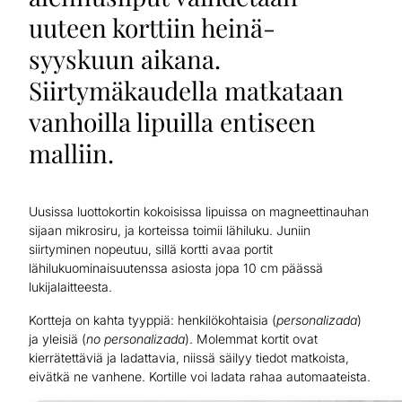
uuteen korttiin heinä-
syyskuun aikana.
Siirtymäkaudella matkataan
vanhoilla lipuilla entiseen
malliin.
Uusissa luottokortin kokoisissa lipuissa on magneettinauhan
sijaan mikrosiru, ja korteissa toimii lähiluku. Juniin
siirtyminen nopeutuu, sillä kortti avaa portit
lähilukuominaisuutenssa asiosta jopa 10 cm päässä
lukijalaitteesta.
Kortteja on kahta tyyppiä: henkilökohtaisia (
personalizada
)
ja yleisiä (
no personalizada
). Molemmat kortit ovat
kierrätettäviä ja ladattavia, niissä säilyy tiedot matkoista,
eivätkä ne vanhene. Kortille voi ladata rahaa automaateista.