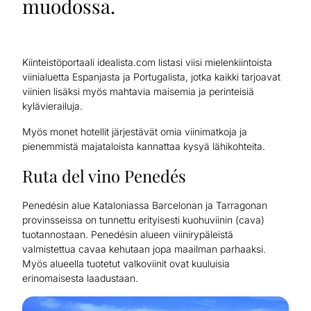
muodossa.
Kiinteistöportaali idealista.com listasi viisi mielenkiintoista
viinialuetta Espanjasta ja Portugalista, jotka kaikki tarjoavat
viinien lisäksi myös mahtavia maisemia ja perinteisiä
kylävierailuja.
Myös monet hotellit järjestävät omia viinimatkoja ja
pienemmistä majataloista kannattaa kysyä lähikohteita.
Ruta del vino Penedés
Penedésin alue Kataloniassa Barcelonan ja Tarragonan
provinsseissa on tunnettu erityisesti kuohuviinin (cava)
tuotannostaan. Penedésin alueen viinirypäleistä
valmistettua cavaa kehutaan jopa maailman parhaaksi.
Myös alueella tuotetut valkoviinit ovat kuuluisia
erinomaisesta laadustaan.