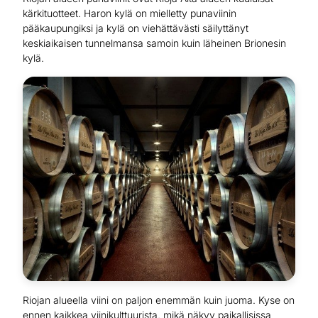
kärkituotteet. Haron kylä on mielletty punaviinin
pääkaupungiksi ja kylä on viehättävästi säilyttänyt
keskiaikaisen tunnelmansa samoin kuin läheinen Brionesin
kylä.
Riojan alueella viini on paljon enemmän kuin juoma. Kyse on
ennen kaikkea viinikulttuurista, mikä näkyy paikallisissa