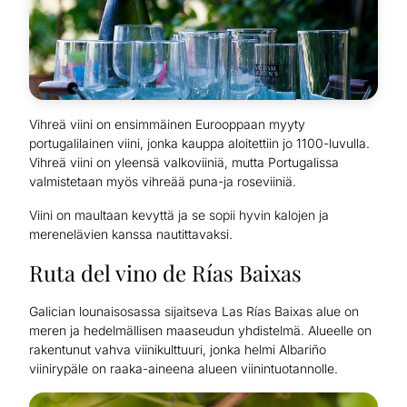
Vihreä viini on ensimmäinen Eurooppaan myyty
portugalilainen viini, jonka kauppa aloitettiin jo 1100-luvulla.
Vihreä viini on yleensä valkoviiniä, mutta Portugalissa
valmistetaan myös vihreää puna-ja roseviiniä.
Viini on maultaan kevyttä ja se sopii hyvin kalojen ja
merenelävien kanssa nautittavaksi.
Ruta del vino de Rías Baixas
Galician lounaisosassa sijaitseva Las Rías Baixas alue on
meren ja hedelmällisen maaseudun yhdistelmä. Alueelle on
rakentunut vahva viinikulttuuri, jonka helmi Albariño
viinirypäle on raaka-aineena alueen viinintuotannolle.