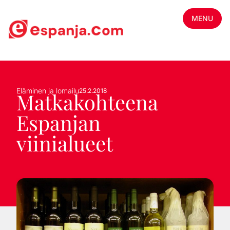
MENU
Eläminen ja lomailu
25.2.2018
Matkakohteena
Espanjan
viinialueet