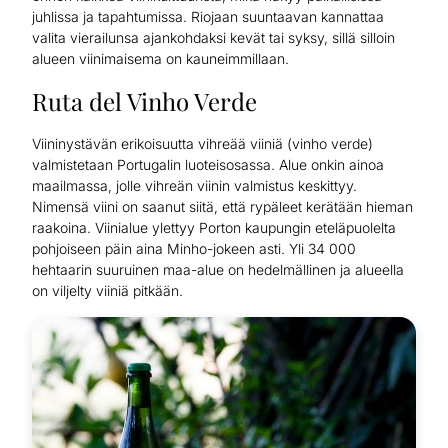
juhlissa ja tapahtumissa. Riojaan suuntaavan kannattaa
valita vierailunsa ajankohdaksi kevät tai syksy, sillä silloin
alueen viinimaisema on kauneimmillaan.
Ruta del Vinho Verde
Viininystävän erikoisuutta vihreää viiniä (vinho verde)
valmistetaan Portugalin luoteisosassa. Alue onkin ainoa
maailmassa, jolle vihreän viinin valmistus keskittyy.
Nimensä viini on saanut siitä, että rypäleet kerätään hieman
raakoina. Viinialue ylettyy Porton kaupungin eteläpuolelta
pohjoiseen päin aina Minho-jokeen asti. Yli 34 000
hehtaarin suuruinen maa-alue on hedelmällinen ja alueella
on viljelty viiniä pitkään.