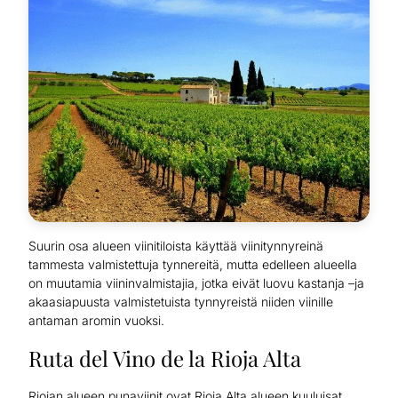
Suurin osa alueen viinitiloista käyttää viinitynnyreinä
tammesta valmistettuja tynnereitä, mutta edelleen alueella
on muutamia viininvalmistajia, jotka eivät luovu kastanja –ja
akaasiapuusta valmistetuista tynnyreistä niiden viinille
antaman aromin vuoksi.
Ruta del Vino de la Rioja Alta
Riojan alueen punaviinit ovat Rioja Alta alueen kuuluisat