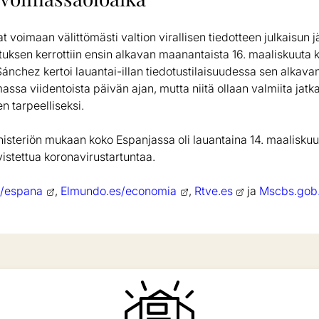
t voimaan välittömästi valtion virallisen tiedotteen julkaisun j
tuksen kerrottiin ensin alkavan maanantaista 16. maaliskuuta ke
ánchez kertoi lauantai-illan tiedotustilaisuudessa sen alkavan
massa viidentoista päivän ajan, mutta niitä ollaan valmiita jat
n tarpeelliseksi.
steriön mukaan koko Espanjassa oli lauantaina 14. maaliskuut
istettua koronavirustartuntaa.
s/espana
,
Elmundo.es/economia
,
Rtve.es
ja
Mscbs.gob