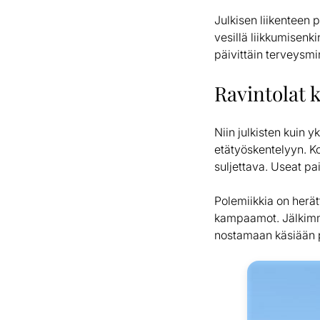
Julkisen liikenteen p
vesillä liikkumisenk
päivittäin terveysmi
Ravintolat 
Niin julkisten kuin 
etätyöskentelyyn. Kou
suljettava. Useat pa
Polemiikkia on herät
kampaamot. Jälkimmäi
nostamaan käsiään 