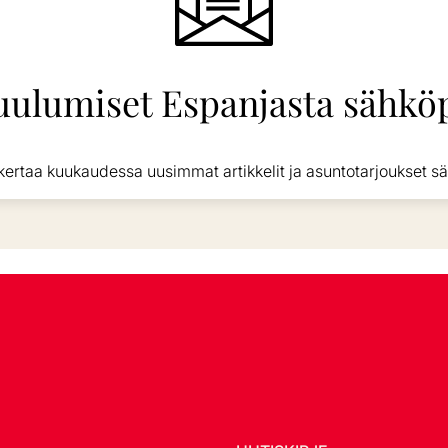
uulumiset Espanjasta sähköp
kertaa kuukaudessa uusimmat artikkelit ja asuntotarjoukset sä