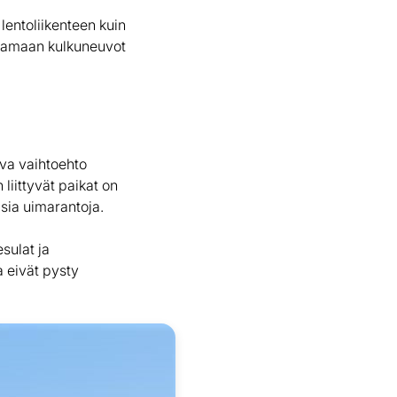
 lentoliikenteen kuin
istamaan kulkuneuvot
ava vaihtoehto
 liittyvät paikat on
isia uimarantoja.
sulat ja
a eivät pysty