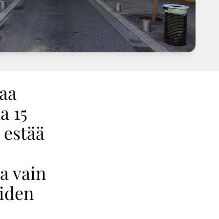
taa
a 15
 estää
a vain
uiden