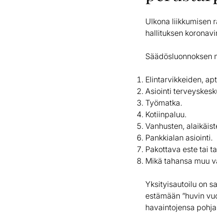
Ulkona liikkumisen r
hallituksen koronavi
Säädösluonnoksen mu
Elintarvikkeiden, ap
Asiointi terveyskesk
Työmatka.
Kotiinpaluu.
Vanhusten, alaikäist
Pankkialan asiointi.
Pakottava este tai ta
Mikä tahansa muu vas
Yksityisautoilu on s
estämään ”huvin vuok
havaintojensa pohjal