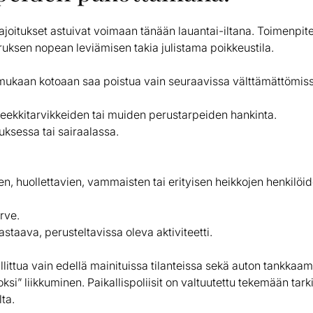
ajoitukset astuivat voimaan tänään lauantai-iltana. Toimenpite
ruksen nopean leviämisen takia julistama poikkeustila.
kaan kotoaan saa poistua vain seuraavissa välttämättömissä
teekkitarvikkeiden tai muiden perustarpeiden hankinta.
uksessa tai sairaalassa.
en, huollettavien, vammaisten tai erityisen heikkojen henkilöid
rve.
taava, perusteltavissa oleva aktiviteetti.
allittua vain edellä mainituissa tilanteissa sekä auton tankkaam
si” liikkuminen. Paikallispoliisit on valtuutettu tekemään tark
ta.