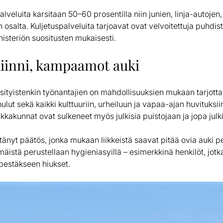
alveluita karsitaan 50–60 prosentilla niin junien, linja-autojen,
in osalta. Kuljetuspalveluita tarjoavat ovat velvoitettuja puhd
nisteriön suositusten mukaisesti.
kiinni, kampaamot auki
yksityistenkin työnantajien on mahdollisuuksien mukaan tarjott
lut sekä kaikki kulttuuriin, urheiluun ja vapaa-ajan huvituksiin
ikkakunnat ovat sulkeneet myös julkisia puistojaan ja jopa julk
tänyt päätös, jonka mukaan liikkeistä saavat pitää ovia auki pe
stä perustellaan hygieniasyillä – esimerkkinä henkilöt, jotk
pestäkseen hiukset.