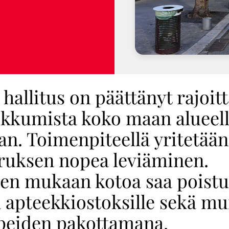
hallitus on päättänyt rajoit
ikkumista koko maan alueell
an. Toimenpiteellä yritetään
ruksen nopea leviäminen.
en mukaan kotoa saa poistu
a apteekkiostoksille sekä m
peiden pakottamana.