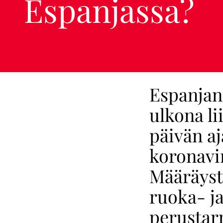
Espanjassa?
Espanjan 
ulkona li
päivän aj
koronavi
Määräyst
ruoka- j
perustar