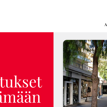
A
itukset
lämään