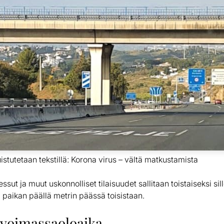
uistutetaan tekstillä: Korona virus – vältä matkustamista
sut ja muut uskonnolliset tilaisuudet sallitaan toistaiseksi sillo
 paikan päällä metrin päässä toisistaan.
 voimassaoloaika