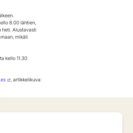
älkeen.
llo 8.00 lähtien,
 heti. Alustavasti
kamaan, mikäli
a kello 11.30
.es
, artikkelikuva: