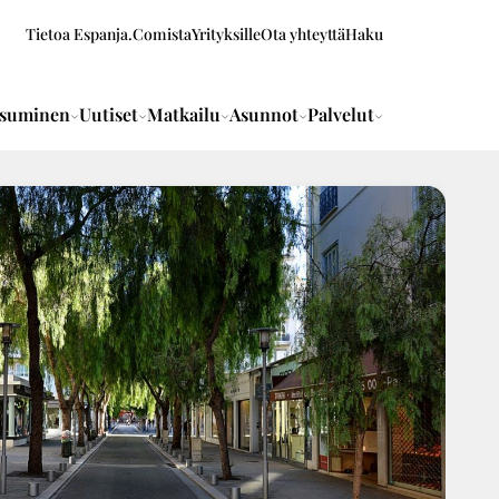
Tietoa Espanja.Comista
Yrityksille
Ota yhteyttä
Haku
suminen
Uutiset
Matkailu
Asunnot
Palvelut