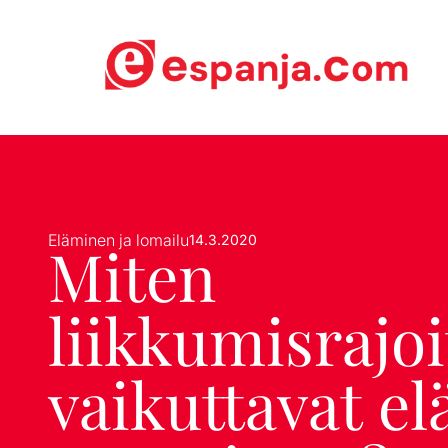
Eläminen ja lomailu
14.3.2020
Miten
liikkumisrajo
vaikuttavat e