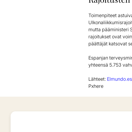
Toimenpiteet astuiva
Ulkonaliikkumisrajoi
mutta pääministeri S
rajoitukset ovat voi
päättäjät katsovat se
Espanjan terveysmini
yhteensä 5.753 vahv
Lähteet:
Elmundo.e
Pxhere