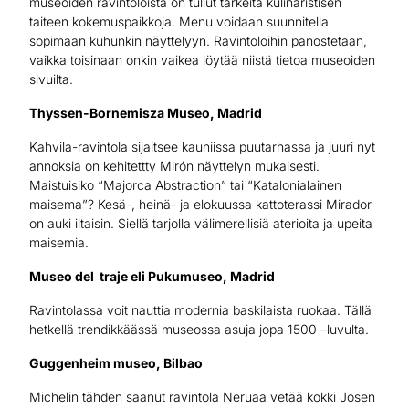
museoiden ravintoloista on tullut tärkeitä kulinaristisen
taiteen kokemuspaikkoja. Menu voidaan suunnitella
sopimaan kuhunkin näyttelyyn. Ravintoloihin panostetaan,
vaikka toisinaan onkin vaikea löytää niistä tietoa museoiden
sivuilta.
Thyssen-Bornemisza Museo, Madrid
Kahvila-ravintola sijaitsee kauniissa puutarhassa ja juuri nyt
annoksia on kehitettty Mirón näyttelyn mukaisesti.
Maistuisiko “Majorca Abstraction” tai “Katalonialainen
maisema”? Kesä-, heinä- ja elokuussa kattoterassi Mirador
on auki iltaisin. Siellä tarjolla välimerellisiä aterioita ja upeita
maisemia.
Museo del traje eli Pukumuseo, Madrid
Ravintolassa voit nauttia modernia baskilaista ruokaa. Tällä
hetkellä trendikkäässä museossa asuja jopa 1500 –luvulta.
Guggenheim museo, Bilbao
Michelin tähden saanut ravintola Neruaa vetää kokki Josen