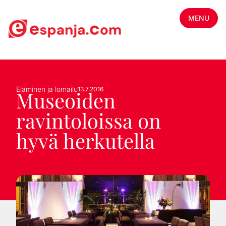
MENU
Eläminen ja lomailu
13.7.2016
Museoiden
ravintoloissa on
hyvä herkutella