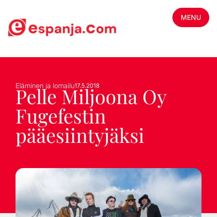
MENU
Eläminen ja lomailu
17.5.2018
Pelle Miljoona Oy
Fugefestin
pääesiintyjäksi