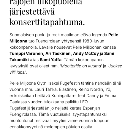
rajojen ulkopuolella
järjestettävä
konserttitapahtuma.
Suomalaisen punk- ja rock maailman elävä legenda
Pelle
Miljoona
tuo Fuengirolaan yhtyeensä 1980-luvun
kokoonpanolla. Lavalle nousevat Pelle Miljoonan kanssa
Tumppi Varonen, Ari Taskinen, Andy McCoy ja Sami
Takamäki
alias
Sami Yaffa
. Tämän kokoonpanon
levytyksiä ovat olleet mm. ’
Moottoritie on kuuma
’ ja ’
Juokse
villi lapsi
’.
Pelle Miljoona Oy:n lisäksi Fugefestin tähtinä nähdään tänä
vuonna mm. Lauri Tähkä, Elastinen, Reino Nordin, Yö,
erikoiskeikan heittävä Kuningattaret feat Danny ja Emma
Gaalassa vuoden tulokkaana palkittu LEO.
Fugefest järjestetään jo neljättä kertaa Espanjan
Fuengirolassa. Tämä vuotuiseksi syystapahtumaksi
muotoutunut festivaali myytiin viime vuonna loppuun
ennakkomyyntinä molempien päivien osalta.