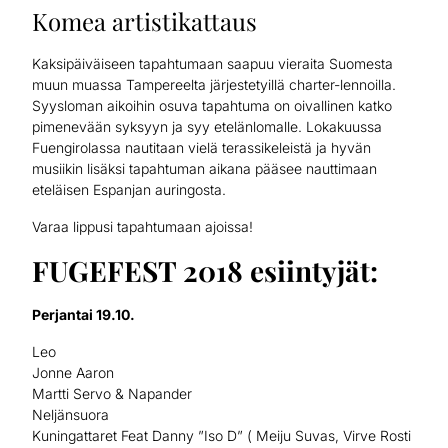
Komea artistikattaus
Kaksipäiväiseen tapahtumaan saapuu vieraita Suomesta
muun muassa Tampereelta järjestetyillä charter-lennoilla.
Syysloman aikoihin osuva tapahtuma on oivallinen katko
pimenevään syksyyn ja syy etelänlomalle. Lokakuussa
Fuengirolassa nautitaan vielä terassikeleistä ja hyvän
musiikin lisäksi tapahtuman aikana pääsee nauttimaan
eteläisen Espanjan auringosta.
Varaa lippusi tapahtumaan ajoissa!
FUGEFEST 2018 esiintyjät:
Perjantai 19.10.
Leo
Jonne Aaron
Martti Servo & Napander
Neljänsuora
Kuningattaret Feat Danny ”Iso D” ( Meiju Suvas, Virve Rosti