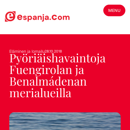
MENU
Eläminen ja lomailu
28.10.2018
Pyöriäishavaintoja
Fuengirolan ja
Benalmádenan
merialueilla