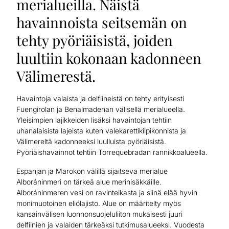
merialueilla. Näistä
havainnoista seitsemän on
tehty pyöriäisistä, joiden
luultiin kokonaan kadonneen
Välimerestä.
Havaintoja valaista ja delfiineistä on tehty erityisesti
Fuengirolan ja Benalmadenan välisellä merialueella.
Yleisimpien lajikkeiden lisäksi havaintojan tehtiin
uhanalaisista lajeista kuten valekarettikilpikonnista ja
Välimereltä kadonneeksi luulluista pyöriäisistä.
Pyöriäishavainnot tehtiin Torrequebradan rannikkoalueella.
Espanjan ja Marokon välillä sijaitseva merialue
Alboráninmeri on tärkeä alue merinisäkkäille.
Alboráninmeren vesi on ravinteikasta ja siinä elää hyvin
monimuotoinen eliölajisto. Alue on määritelty myös
kansainvälisen luonnonsuojeluliiton mukaisesti juuri
delfiinien ja valaiden tärkeäksi tutkimusalueeksi. Vuodesta