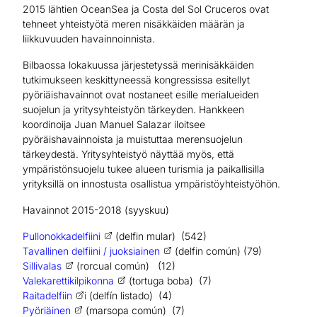
2015 lähtien OceanSea ja Costa del Sol Cruceros ovat
tehneet yhteistyötä meren nisäkkäiden määrän ja
liikkuvuuden havainnoinnista.
Bilbaossa lokakuussa järjestetyssä merinisäkkäiden
tutkimukseen keskittyneessä kongressissa esitellyt
pyöriäishavainnot ovat nostaneet esille merialueiden
suojelun ja yritysyhteistyön tärkeyden. Hankkeen
koordinoija Juan Manuel Salazar iloitsee
pyöräishavainnoista ja muistuttaa merensuojelun
tärkeydestä. Yritysyhteistyö näyttää myös, että
ympäristönsuojelu tukee alueen turismia ja paikallisilla
yrityksillä on innostusta osallistua ympäristöyhteistyöhön.
Havainnot 2015-2018 (syyskuu)
Pullonokkadelfiini
(delfin mular) (542)
Tavallinen delfiini / juoksiainen
(delfin común)
(79)
Sillivalas
(rorcual común) (12)
Valekarettikilpikonna
(tortuga boba) (7)
Raitadelfiin
i
(delfín listado)
(4)
Pyöriäinen
(marsopa común) (7)