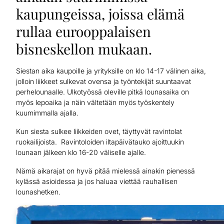
kaupungeissa, joissa elämä
rullaa eurooppalaisen
bisneskellon mukaan.
Siestan aika kaupoille ja yrityksille on klo 14-17 välinen aika,
jolloin liikkeet sulkevat ovensa ja työntekijät suuntaavat
perhelounaalle. Ulkotyössä oleville pitkä lounasaika on
myös lepoaika ja näin vältetään myös työskentely
kuumimmalla ajalla.
Kun siesta sulkee liikkeiden ovet, täyttyvät ravintolat
ruokailijoista. Ravintoloiden iltapäivätauko ajoittuukin
lounaan jälkeen klo 16-20 väliselle ajalle.
Nämä aikarajat on hyvä pitää mielessä ainakin pienessä
kylässä asioidessa ja jos haluaa viettää rauhallisen
lounashetken.