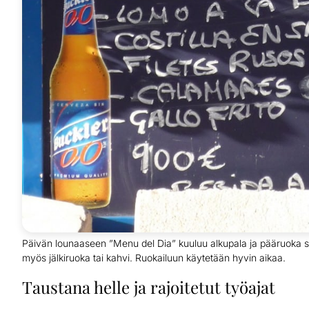
Päivän lounaaseen ”Menu del Dia” kuuluu alkupala ja pääruoka 
myös jälkiruoka tai kahvi. Ruokailuun käytetään hyvin aikaa.
Taustana helle ja rajoitetut työajat