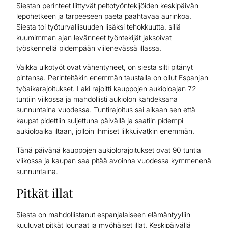
Siestan perinteet liittyvät peltotyöntekijöiden keskipäivän
lepohetkeen ja tarpeeseen paeta paahtavaa aurinkoa.
Siesta toi työturvallisuuden lisäksi tehokkuutta, sillä
kuumimman ajan levänneet työntekijät jaksoivat
työskennellä pidempään viilenevässä illassa.
Vaikka ulkotyöt ovat vähentyneet, on siesta silti pitänyt
pintansa. Perinteitäkin enemmän taustalla on ollut Espanjan
työaikarajoitukset. Laki rajoitti kauppojen aukioloajan 72
tuntiin viikossa ja mahdollisti aukiolon kahdeksana
sunnuntaina vuodessa. Tuntirajoitus sai aikaan sen että
kaupat pidettiin suljettuna päivällä ja saatiin pidempi
aukioloaika iltaan, jolloin ihmiset liikkuivatkin enemmän.
Tänä päivänä kauppojen aukiolorajoitukset ovat 90 tuntia
viikossa ja kaupan saa pitää avoinna vuodessa kymmenenä
sunnuntaina.
Pitkät illat
Siesta on mahdollistanut espanjalaiseen elämäntyyliin
kuuluvat pitkät lounaat ja myöhäiset illat. Keskipäivällä