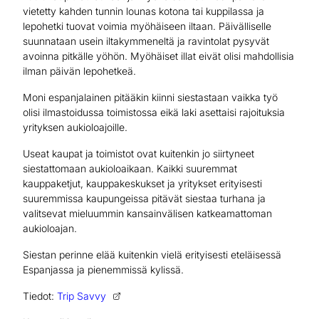
vietetty kahden tunnin lounas kotona tai kuppilassa ja
lepohetki tuovat voimia myöhäiseen iltaan. Päivälliselle
suunnataan usein iltakymmeneltä ja ravintolat pysyvät
avoinna pitkälle yöhön. Myöhäiset illat eivät olisi mahdollisia
ilman päivän lepohetkeä.
Moni espanjalainen pitääkin kiinni siestastaan vaikka työ
olisi ilmastoidussa toimistossa eikä laki asettaisi rajoituksia
yrityksen aukioloajoille.
Useat kaupat ja toimistot ovat kuitenkin jo siirtyneet
siestattomaan aukioloaikaan. Kaikki suuremmat
kauppaketjut, kauppakeskukset ja yritykset erityisesti
suuremmissa kaupungeissa pitävät siestaa turhana ja
valitsevat mieluummin kansainvälisen katkeamattoman
aukioloajan.
Siestan perinne elää kuitenkin vielä erityisesti eteläisessä
Espanjassa ja pienemmissä kylissä.
Tiedot:
Trip Savvy