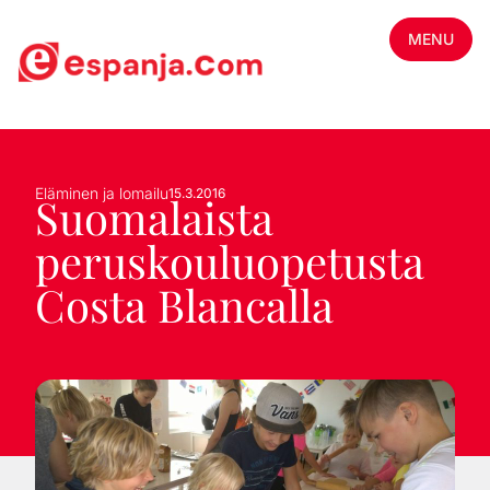
MENU
Eläminen ja lomailu
15.3.2016
Suomalaista
peruskouluopetusta
Costa Blancalla