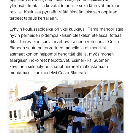
yleensä liikunta- ja kuvataidetunnille sekä lähtevät mukaan
retkille. Koulussa pyritään räätälöimään jokaisen oppilaan
tarpeet tapaus kerrallaan.
Lyhyin koulussaoloaika on yksi kuukausi. Tämä mahdollistaa
hyvin perheiden pidempiaikaisen oleskelun etelässä, toteaa
Rita. Torreviejan suolajärvet ovat alueen vetonaula. Costa
Blancan seutu on tervellinen monelle ja esimerkiksi
astmaatikon on helpompi hengittää täällä, myös monen
allergisen iho-oireet helpottuvat. Esimerkiksi Suomen
keväinen siitepöly on saanut perheet matkustamaan
muutamaksi kuukaudeksi Costa Blancalle.