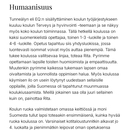
Humaanisuus
Tunneälyn eli EQ:n sisällyttäminen koulun työjärjestykseen
kuuluu koulun Terveys ja hyvinvointi –teemaan ja se näkyy
myös koko koulun toiminnassa. Tällä hetkellä koulussa on
kaksi suomenkielistä opettajaa, toinen 1-3 -luokille ja toinen
4-6 -luokille. Opetus tapahtuu siis yhdysluokissa, jossa
luontevasti isommat voivat myös auttaa pienempiä. Tämä
tukee koulussa vallitsevaa linjaa, toteaa Rita. Pyrimme
opettamaan lapsille toisten huomioimista ja empaattisuutta.
Muutenkin pyrimme kaikessa tukemaan lapsen omaa
oivaltamista ja luonnollista oppimisen halua. Myös koulussa
käymisen ilo on usein löytynyt uudestaan sellaisille
oppilaille, joilla Suomessa oli tapahtunut muunmuassa
koulukiusaamista. Meillä jokainen saa olla juuri sellainen
kuin on, painottaa Rita.
Koulun ruoka valmistetaan omassa keittiössä ja moni
Suomesta tullut lapsi toteaakin ensimmäisenä, kuinka hyvää
ruoka koulussa on. Varsinaiset kotitaloustunnitkin alkavat jo
4. luokalta ja pienimmätkin leipovat oman opetuksensa