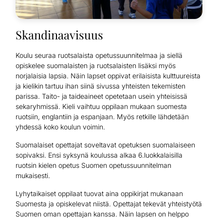
Skandinaavisuus
Koulu seuraa ruotsalaista opetussuunnitelmaa ja siellä
opiskelee suomalaisten ja ruotsalaisten lisäksi myös
norjalaisia lapsia. Näin lapset oppivat erilaisista kulttuureista
ja kielikin tartuu ihan siinä sivussa yhteisten tekemisten
parissa. Taito- ja taideaineet opetetaan usein yhteisissä
sekaryhmissä. Kieli vaihtuu oppilaan mukaan suomesta
ruotsiin, englantiin ja espanjaan. Myös retkille lähdetään
yhdessä koko koulun voimin.
Suomalaiset opettajat soveltavat opetuksen suomalaiseen
sopivaksi. Ensi syksynä koulussa alkaa 6.luokkalaisilla
ruotsin kielen opetus Suomen opetussuunnitelman
mukaisesti.
Lyhytaikaiset oppilaat tuovat aina oppikirjat mukanaan
Suomesta ja opiskelevat niistä. Opettajat tekevät yhteistyötä
Suomen oman opettajan kanssa. Näin lapsen on helppo