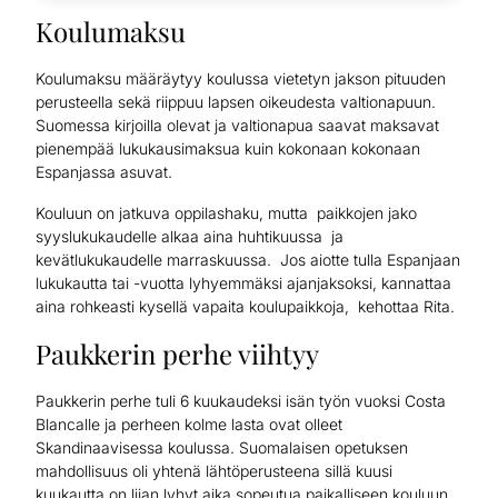
Koulumaksu
Koulumaksu määräytyy koulussa vietetyn jakson pituuden
perusteella sekä riippuu lapsen oikeudesta valtionapuun.
Suomessa kirjoilla olevat ja valtionapua saavat maksavat
pienempää lukukausimaksua kuin kokonaan kokonaan
Espanjassa asuvat.
Kouluun on jatkuva oppilashaku, mutta paikkojen jako
syyslukukaudelle alkaa aina huhtikuussa ja
kevätlukukaudelle marraskuussa. Jos aiotte tulla Espanjaan
lukukautta tai -vuotta lyhyemmäksi ajanjaksoksi, kannattaa
aina rohkeasti kysellä vapaita koulupaikkoja, kehottaa Rita.
Paukkerin perhe viihtyy
Paukkerin perhe tuli 6 kuukaudeksi isän työn vuoksi Costa
Blancalle ja perheen kolme lasta ovat olleet
Skandinaavisessa koulussa. Suomalaisen opetuksen
mahdollisuus oli yhtenä lähtöperusteena sillä kuusi
kuukautta on liian lyhyt aika sopeutua paikalliseen kouluun,