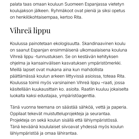
palata taas omaan kouluun Suomeen Espanjassa vietetyn
koulujakson jälkeen. Ryhmäkoot ovat pieniä ja siksi opetus
on henkilökohtaisempaa, kertoo Rita.
Vihreä lippu
Koulussa painotetaan ekologisuutta. Skandinaavinen koulu
on saanut Espanjan ensimmäisenä ulkomaalaisena kouluna
Vihreä lippu -tunnustuksen. Se on kestävän kehityksen
ohjelma ja kansainvälisen kasvatuksen ympäristömerkki.
Meillä lapset ovat mukana aina kun mahdollista
päättämässä koulun arkeen liittyvissä asioissa, toteaa Rita.
Koulussa toimii myös varsinainen Vihreä lippu –raati, jossa
käsitellään kuukausittain ko. asioita. Raatiin kuuluu jokaiselta
luokalta kaksi edustajaa, ympäristöagenttia.
Tänä vuonna teemana on säästää sähköä, vettä ja paperia.
Oppilaat tekevät muistutteluprojekteja ja seurantaa.
Projekteja on sekä koulun sisällä että lähiympäristössä.
Tänä keväänä koululaiset siivoavat yhdessä myös koulun
lähiympäristöä ja omaa lähirantaa.