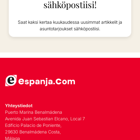
sähköpostiisi!
Saat kaksi kertaa kuukaudessa uusimmat artikkelit ja
asuntotarjoukset sähköpostiisi.
Yhteystiedot
Puerto Marina Benalmádena
Avenida Juan Sebastian Elcano, Local 7
Edificio Palacio de Poniente,
29630 Benalmádena Costa,
Málaga