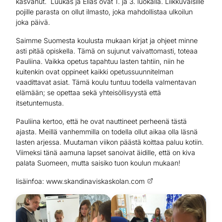
kasvanut. Luukas ja Elias ovat 1. ja 3. luokalla. Liikkuvaisille
pojille parasta on ollut ilmasto, joka mahdollistaa ulkoilun
joka päivä.
Saimme Suomesta koulusta mukaan kirjat ja ohjeet minne
asti pitää opiskella. Tämä on sujunut vaivattomasti, toteaa
Pauliina. Vaikka opetus tapahtuu lasten tahtiin, niin he
kuitenkin ovat oppineet kaikki opetussuunnitelman
vaadittavat asiat. Tämä koulu tuntuu todella valmentavan
elämään; se opettaa sekä yhteisöllisyystä että
itsetuntemusta.
Pauliina kertoo, että he ovat nauttineet perheenä tästä
ajasta. Meillä vanhemmilla on todella ollut aikaa olla läsnä
lasten arjessa. Muutaman viikon päästä koittaa paluu kotiin.
Viimeksi tänä aamuna lapset sanoivat äidille, että on kiva
palata Suomeen, mutta saisiko tuon koulun mukaan!
lisäinfoa
:
www.skandinaviskaskolan.com