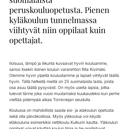
peruskouluopetusta. Pienen
kyläkoulun tunnelmassa
viihtyvät niin oppilaat kuin
opettajat.
Iloisuus, lämpö ja liikunta kuvaavat hyvin kouluamme,
sanoo itsekin iloinen koulun vararehtori Rita Kivimäki.
Olemme hyvin ylpeitä koulustamme ja lapset viihtyvät täällä
hyvin. Tällä hetkellä meillä on 25 suomalaista lasta, joista
osa asuu täällä pysyvästi. On myös useita lapsia, jotka
tulevat tänne joka vuosi muutamaksi kuukaudeksi kun perhe
viettää pidempää aikaa Torreviejan seudulla.
Koulussa on mahdollista saada esi- ja alakoulun opetusta
sekä olla päiväkodissa. Myös yläkoulua voi käydä
etäkouluna esimerkiksi nettikoulu Kulkurin kautta. Yläkoulun
oppilaat voivat käyttää koulun tiloja ja he osallistuvat