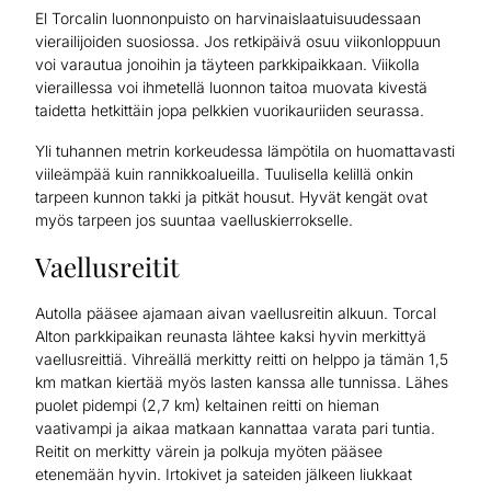
El Torcalin luonnonpuisto on harvinaislaatuisuudessaan
vierailijoiden suosiossa. Jos retkipäivä osuu viikonloppuun
voi varautua jonoihin ja täyteen parkkipaikkaan. Viikolla
vieraillessa voi ihmetellä luonnon taitoa muovata kivestä
taidetta hetkittäin jopa pelkkien vuorikauriiden seurassa.
Yli tuhannen metrin korkeudessa lämpötila on huomattavasti
viileämpää kuin rannikkoalueilla. Tuulisella kelillä onkin
tarpeen kunnon takki ja pitkät housut. Hyvät kengät ovat
myös tarpeen jos suuntaa vaelluskierrokselle.
Vaellusreitit
Autolla pääsee ajamaan aivan vaellusreitin alkuun. Torcal
Alton parkkipaikan reunasta lähtee kaksi hyvin merkittyä
vaellusreittiä. Vihreällä merkitty reitti on helppo ja tämän 1,5
km matkan kiertää myös lasten kanssa alle tunnissa. Lähes
puolet pidempi (2,7 km) keltainen reitti on hieman
vaativampi ja aikaa matkaan kannattaa varata pari tuntia.
Reitit on merkitty värein ja polkuja myöten pääsee
etenemään hyvin. Irtokivet ja sateiden jälkeen liukkaat