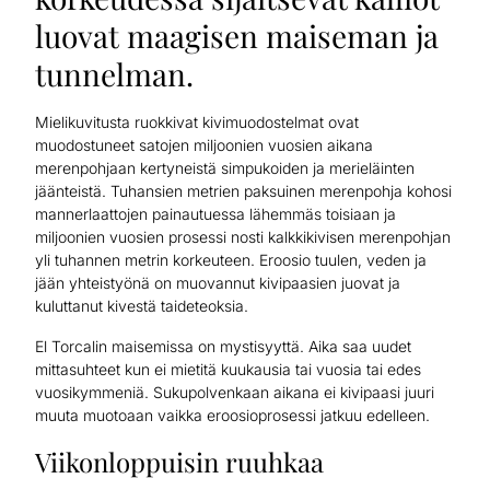
luovat maagisen maiseman ja
tunnelman.
Mielikuvitusta ruokkivat kivimuodostelmat ovat
muodostuneet satojen miljoonien vuosien aikana
merenpohjaan kertyneistä simpukoiden ja merieläinten
jäänteistä. Tuhansien metrien paksuinen merenpohja kohosi
mannerlaattojen painautuessa lähemmäs toisiaan ja
miljoonien vuosien prosessi nosti kalkkikivisen merenpohjan
yli tuhannen metrin korkeuteen. Eroosio tuulen, veden ja
jään yhteistyönä on muovannut kivipaasien juovat ja
kuluttanut kivestä taideteoksia.
El Torcalin maisemissa on mystisyyttä. Aika saa uudet
mittasuhteet kun ei mietitä kuukausia tai vuosia tai edes
vuosikymmeniä. Sukupolvenkaan aikana ei kivipaasi juuri
muuta muotoaan vaikka eroosioprosessi jatkuu edelleen.
Viikonloppuisin ruuhkaa