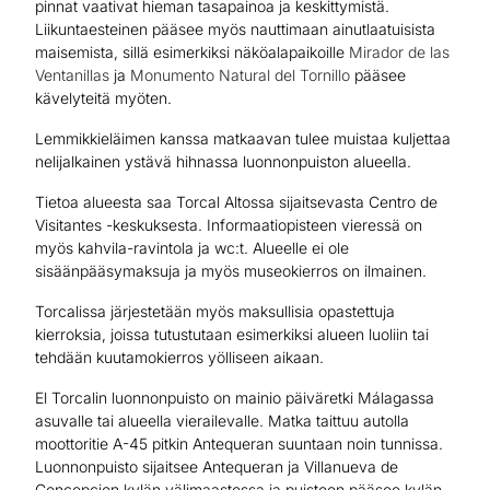
pinnat vaativat hieman tasapainoa ja keskittymistä.
Liikuntaesteinen pääsee myös nauttimaan ainutlaatuisista
maisemista, sillä esimerkiksi näköalapaikoille
Mirador de las
Ventanillas
ja
Monumento Natural del Tornillo
pääsee
kävelyteitä myöten.
Lemmikkieläimen kanssa matkaavan tulee muistaa kuljettaa
nelijalkainen ystävä hihnassa luonnonpuiston alueella.
Tietoa alueesta saa Torcal Altossa sijaitsevasta Centro de
Visitantes -keskuksesta. Informaatiopisteen vieressä on
myös kahvila-ravintola ja wc:t. Alueelle ei ole
sisäänpääsymaksuja ja myös museokierros on ilmainen.
Torcalissa järjestetään myös maksullisia opastettuja
kierroksia, joissa tutustutaan esimerkiksi alueen luoliin tai
tehdään kuutamokierros yölliseen aikaan.
El Torcalin luonnonpuisto on mainio päiväretki Málagassa
asuvalle tai alueella vierailevalle. Matka taittuu autolla
moottoritie A-45 pitkin Antequeran suuntaan noin tunnissa.
Luonnonpuisto sijaitsee Antequeran ja Villanueva de
Concepcion kylän välimaastossa ja puistoon pääsee kylän