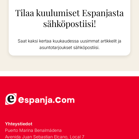
Tilaa kuulumiset Espanjasta
sähköpostiisi!
Saat kaksi kertaa kuukaudessa uusimmat artikkelit ja
asuntotarjoukset sähköpostiisi.
Yhteystiedot
Puerto Marina Benalmádena
Avenida Juan Sebastian Elcano, Local 7