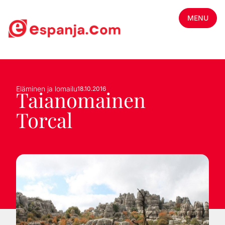
MENU
Eläminen ja lomailu
18.10.2016
Taianomainen
Torcal