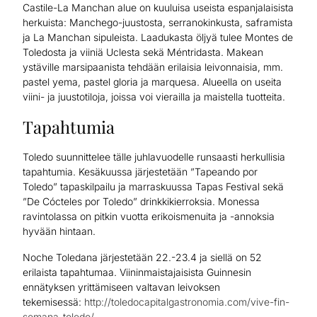
Castile-La Manchan alue on kuuluisa useista espanjalaisista
herkuista: Manchego-juustosta, serranokinkusta, saframista
ja La Manchan sipuleista. Laadukasta öljyä tulee Montes de
Toledosta ja viiniä Uclesta sekä Méntridasta. Makean
ystäville marsipaanista tehdään erilaisia leivonnaisia, mm.
pastel yema, pastel gloria ja marquesa. Alueella on useita
viini- ja juustotiloja, joissa voi vierailla ja maistella tuotteita.
Tapahtumia
Toledo suunnittelee tälle juhlavuodelle runsaasti herkullisia
tapahtumia. Kesäkuussa järjestetään ”Tapeando por
Toledo” tapaskilpailu ja marraskuussa Tapas Festival sekä
”De Cócteles por Toledo” drinkkikierroksia. Monessa
ravintolassa on pitkin vuotta erikoismenuita ja -annoksia
hyvään hintaan.
Noche Toledana järjestetään 22.-23.4 ja siellä on 52
erilaista tapahtumaa. Viininmaistajaisista Guinnesin
ennätyksen yrittämiseen valtavan leivoksen
tekemisessä:
http://toledocapitalgastronomia.com/vive-fin-
semana-toledo/