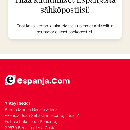
sähköpostiisi!
Saat kaksi kertaa kuukaudessa uusimmat artikkelit ja
asuntotarjoukset sähköpostiisi.
Yhteystiedot
Puerto Marina Benalmádena
Avenida Juan Sebastian Elcano, Local 7
Edificio Palacio de Poniente,
29630 Benalmádena Costa,