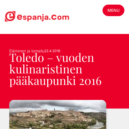
MENU
Eläminen ja lomailu
22.4.2016
Toledo – vuoden
kulinaristinen
pääkaupunki 2016