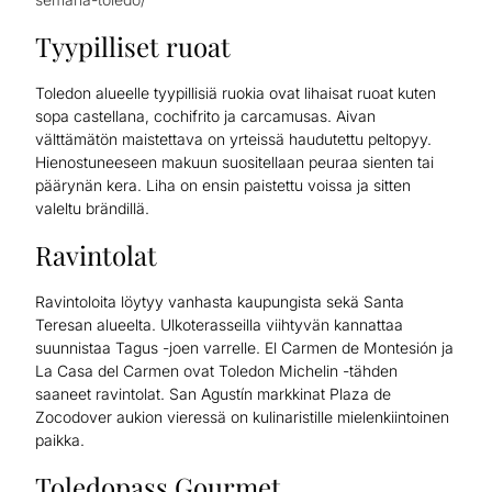
Tyypilliset ruoat
Toledon alueelle tyypillisiä ruokia ovat lihaisat ruoat kuten
sopa castellana, cochifrito ja carcamusas. Aivan
välttämätön maistettava on yrteissä haudutettu peltopyy.
Hienostuneeseen makuun suositellaan peuraa sienten tai
päärynän kera. Liha on ensin paistettu voissa ja sitten
valeltu brändillä.
Ravintolat
Ravintoloita löytyy vanhasta kaupungista sekä Santa
Teresan alueelta. Ulkoterasseilla viihtyvän kannattaa
suunnistaa Tagus -joen varrelle. El Carmen de Montesión ja
La Casa del Carmen ovat Toledon Michelin -tähden
saaneet ravintolat. San Agustín markkinat Plaza de
Zocodover aukion vieressä on kulinaristille mielenkiintoinen
paikka.
Toledopass Gourmet