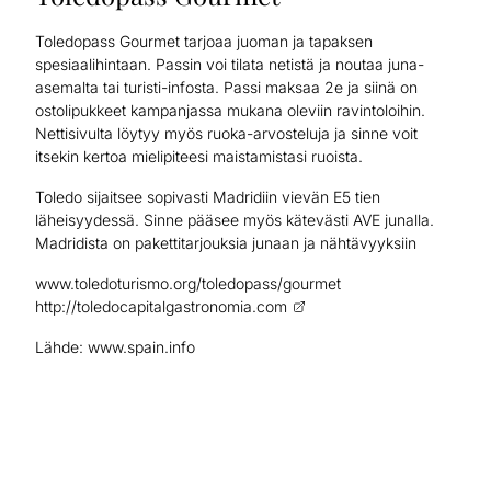
Toledopass Gourmet tarjoaa juoman ja tapaksen
spesiaalihintaan. Passin voi tilata netistä ja noutaa juna-
asemalta tai turisti-infosta. Passi maksaa 2e ja siinä on
ostolipukkeet kampanjassa mukana oleviin ravintoloihin.
Nettisivulta löytyy myös ruoka-arvosteluja ja sinne voit
itsekin kertoa mielipiteesi maistamistasi ruoista.
Toledo sijaitsee sopivasti Madridiin vievän E5 tien
läheisyydessä. Sinne pääsee myös kätevästi AVE junalla.
Madridista on pakettitarjouksia junaan ja nähtävyyksiin
www.toledoturismo.org/toledopass/gourmet
http://toledocapitalgastronomia.com
Lähde: www.spain.info