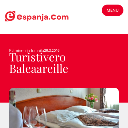
MENU
Eläminen ja lomailu
29.3.2016
Turistivero
Baleaareille