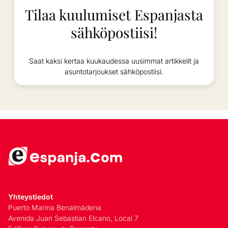
Tilaa kuulumiset Espanjasta
sähköpostiisi!
Saat kaksi kertaa kuukaudessa uusimmat artikkelit ja
asuntotarjoukset sähköpostiisi.
Yhteystiedot
Puerto Marina Benalmádena
Avenida Juan Sebastian Elcano, Local 7