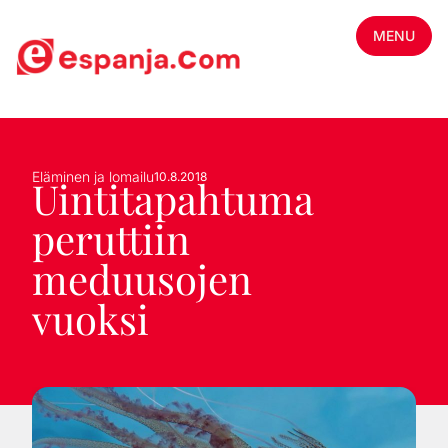
MENU
Eläminen ja lomailu
10.8.2018
Uintitapahtuma
peruttiin
meduusojen
vuoksi