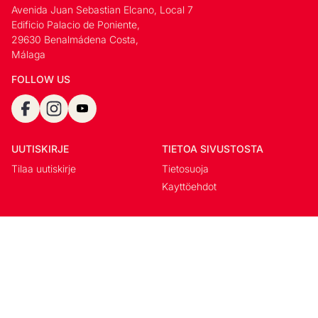
Avenida Juan Sebastian Elcano, Local 7
Edificio Palacio de Poniente,
29630 Benalmádena Costa,
Málaga
FOLLOW US
UUTISKIRJE
TIETOA SIVUSTOSTA
Tilaa uutiskirje
Tietosuoja
Kayttöehdot