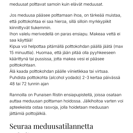
meduusat polttavat samoin kuin elävät meduusat.
Jos meduusa pääsee polttamaan ihoa, on tärkeää muistaa,
että polttokohtaa ei saa hieroa, sillä silloin myrkkypiikit
kiinnittyvät tiukemmin.
Ihon valelu merivedellä on paras ensiapu. Makeaa vettä ei
saa käyttää!
Kipua voi helpottaa pitämällä polttokohdan päällä jäätä (max
15 minuuttia). Huomaa, että jään pitää olla pyyhkeeseen
käärittynä tai pussissa, jotta makea vesi ei pääsee
polttokohtaan.
Älä kaada polttokohdan päälle viinietikkaa tai virtsaa.
Puhdista polttokohta (alcohol yodado) 2-3 kertaa päivässä
48 tai 72 tunnin ajan
Rannoilla on Punaisen Ristin ensiapupisteitä, joissa osataan
auttaa meduusan polttaman hoidossa. Jälkihoitoa varten voi
apteekeista ostaa rasvoja, jolla hoidetaan meduusan
jättämiä polttojälkiä.
Seuraa meduusatilannetta