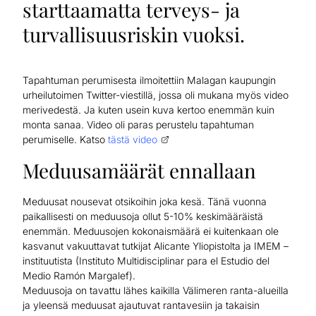
starttaamatta terveys- ja
turvallisuusriskin vuoksi.
Tapahtuman perumisesta ilmoitettiin Malagan kaupungin
urheilutoimen Twitter-viestillä, jossa oli mukana myös video
merivedestä. Ja kuten usein kuva kertoo enemmän kuin
monta sanaa. Video oli paras perustelu tapahtuman
perumiselle. Katso
tästä video
Meduusamäärät ennallaan
Meduusat nousevat otsikoihin joka kesä. Tänä vuonna
paikallisesti on meduusoja ollut 5-10% keskimääräistä
enemmän. Meduusojen kokonaismäärä ei kuitenkaan ole
kasvanut vakuuttavat tutkijat Alicante Yliopistolta ja IMEM –
instituutista (Instituto Multidisciplinar para el Estudio del
Medio Ramón Margalef).
Meduusoja on tavattu lähes kaikilla Välimeren ranta-alueilla
ja yleensä meduusat ajautuvat rantavesiin ja takaisin