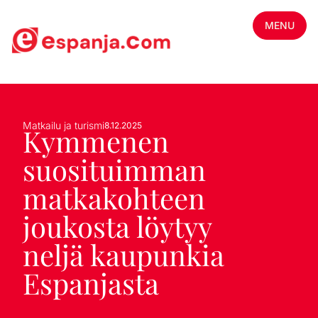
MENU
Matkailu ja turismi
8.12.2025
Kymmenen
suosituimman
matkakohteen
joukosta löytyy
neljä kaupunkia
Espanjasta