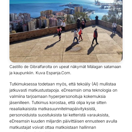
Castillo de Gibralfarolta on upeat näkymät Málagan satamaan
ja kaupunkiin. Kuva Espanja.Com.
Tutkimuksessa todetaan myös, että tekoäly (AI) mullistaa
jatkuvasti matkustustapoja. eDreamsin oma teknologia on
valmiina tarjoamaan hyperpersonoituja kokemuksia
jäsenilleen. Tutkimus korostaa, että olipa kyse sitten
reaaliaikaisista matkasuunnitelmapäivityksistä,
personoiduista suosituksista tai ketteristä varauksista,
eDreamsin kuuden miljardin päivittäisen ennusteen avulla
matkustajat voivat ottaa matkoistaan hallinnan