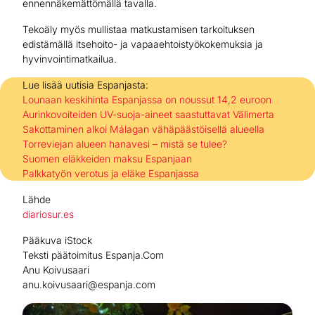
ennennäkemättömällä tavalla.
Tekoäly myös mullistaa matkustamisen tarkoituksen
edistämällä itsehoito- ja vapaaehtoistyökokemuksia ja
hyvinvointimatkailua.
Lue lisää uutisia Espanjasta:
Lounaan keskihinta Espanjassa on noussut 14,2 euroon
Aurinkovoiteiden UV-suoja-aineet saastuttavat Välimerta
Sakottaminen alkoi Málagan vähäpäästöisellä alueella
Torreviejan alueen hanavesi – mistä se tulee?
Suomen eläkkeiden maksu Espanjaan
Palkkatyön verotus ja eläke Espanjassa
Lähde
diariosur.es
Pääkuva iStock
Teksti päätoimitus Espanja.Com
Anu Koivusaari
anu.koivusaari@espanja.com