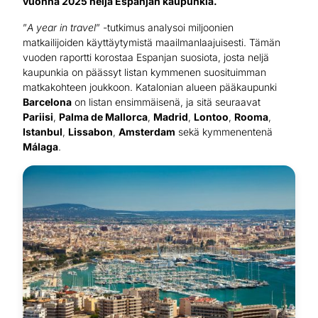
vuonna 2025 neljä Espanjan kaupunkia.
”
A year in travel
” -tutkimus analysoi miljoonien
matkailijoiden käyttäytymistä maailmanlaajuisesti. Tämän
vuoden raportti korostaa Espanjan suosiota, josta neljä
kaupunkia on päässyt listan kymmenen suosituimman
matkakohteen joukkoon. Katalonian alueen pääkaupunki
Barcelona
on listan ensimmäisenä, ja sitä seuraavat
Pariisi
,
Palma de Mallorca
,
Madrid
,
Lontoo
,
Rooma
,
Istanbul
,
Lissabon
,
Amsterdam
sekä kymmenentenä
Málaga
.