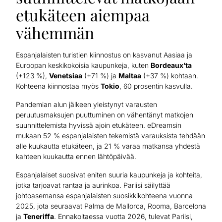
etukäteen aiempaa
vähemmän
Espanjalaisten turistien kiinnostus on kasvanut Aasiaa ja
Euroopan keskikokoisia kaupunkeja, kuten
Bordeaux’ta
(+123 %),
Venetsiaa
(+71 %) ja
Maltaa
(+37 %) kohtaan.
Kohteena kiinnostaa myös
Tokio
, 60 prosentin kasvulla.
Pandemian alun jälkeen yleistynyt varausten
peruutusmaksujen puuttuminen on vähentänyt matkojen
suunnittelemista hyvissä ajoin etukäteen. eDreamsin
mukaan 52 % espanjalaisten tekemistä varauksista tehdään
alle kuukautta etukäteen, ja 21 % varaa matkansa yhdestä
kahteen kuukautta ennen lähtöpäivää.
Espanjalaiset suosivat eniten suuria kaupunkeja ja kohteita,
jotka tarjoavat rantaa ja aurinkoa. Pariisi säilyttää
johtoasemansa espanjalaisten suosikkikohteena vuonna
2025, jota seuraavat Palma de Mallorca, Rooma, Barcelona
ja
Teneriffa
. Ennakoitaessa vuotta 2026, tulevat Pariisi,