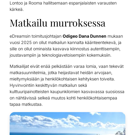
Lontoo ja Rooma hallitsemaan espanjalaisten varausten
kärkeä.
Matkailu murroksessa
eDreamsin toimitusjohtajan
Odigeo Dana Dunnen
mukaan
vuosi 2025 on ollut matkailun kannalta käänteentekevä, ja
sille on ollut ominaista kasvava kiinnostus autenttisempiin,
joustavampiin ja teknologiavetoisempiin kokemuksiin.
Matkailijat eivät enää pelkästään varaa lomia, vaan tekevät
matkasuunnitelmia, jotka heijastavat heidän arvojaan,
mieltymyksiään ja henkilökohtaisen kehityksen toiveita.
Hyvinvointiin keskittyvän matkailun sekä
kulttuuripainotteisten kaupunkilomien kasvavassa suosiossa
on nähtävissä selkeä muutos kohti henkilökohtaisempaa
tapaa matkustaa.