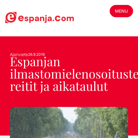
MENU
Ajanviete
26.9.2019
Espanjan
ilmastomielenosoitust
reitit ja aikataulut