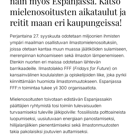
näin myös Espanjassa. Katso
mielenosoitusten aikataulut ja
reitit maan eri kaupungeissa!
Perjantaina 27. syyskuuta odotetaan miljoonien ihmisten
ympäri maailman osallistuvan ilmastomielenosoituksiin,
joissa otetaan kantaa muun muassa jäätiköiden sulamiseen,
merenpinnan kohoamiseen sekä ilmaston lämpenemiseen.
Etenkin nuorten eri maissa odotetaan lähtevän
barrikaadeille. Ilmastolakko FFF (
Fridays for Future
) on
kansainvälinen koululaisten ja opiskelijoiden liike, joka pyrkii
kiinnittämään huomiota ilmastonmuutokseen. Espanjassa
FFF:n toimintaa tukee yli 300 organisaatiota.
Mielenosoitusten toivotaan edistävän Espanjassakin
päättäjien ryhtymistä tosi toimiin tulevaisuuden
turvaamiseksi tuleville jälkipolville: fossiilisista polttoaineista
luopumiseksi, uusiutuvaan energiaan panostamiseksi,
hiilijalanjälkien pienentämiseksi sekä ilmastonmuutosten
takia pakolaisiksi joutuvien auttamiseksi.