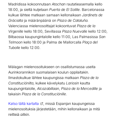
Madridissa kokoonnutaan
Atochan
rautatieasemalla kello
18:00, ja sieltä kuljetaan
Puerta de El Solille
. Barcelonassa
kulkue lähtee matkaan samaan kellonaikaan
Jardinets de
Grácialta
ja määränpäänä on
Plaza de Cataluña.
Valenciassa mielenosoittajat kokoontuvat
Plaza de la
Virgenille
kello 18:00, Sevillassa
Plaza Nuevalle
kello 12:00,
Bilbaossa kaupungintalolle kello 11:00, Las Palmasissa
San
Telmoon
kello 18:00 ja Palma de Mallorcalla
Plaça del
Tubolle
kello 12:00.
Málagan mielenosoitukseen on osallistumassa useita
Aurinkorannikon suomalaisen koulun oppilaitakin.
Ilmastokulkue lähtee kaupungissa matkaan
Plaza de la
Constituciónilta
, kulkee kävelykatu
Lariosin
kautta
kaupungintalolle,
Alcazabillaan
,
Plaza de la Mercedille
ja
takaisin
Plaza de la Constituciónille
.
Katso tältä kartalta
, missä Espanjan kaupungeissa
mielenosoituksia järjestetään, mihin kellonaikaan ja mitä
reittejä pitkin.