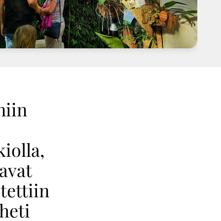
niin
iolla,
tavat
tettiin
 heti