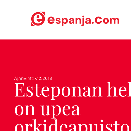
Ajanviete
7.12.2018
Esteponan he
on upea
orkideapuisto