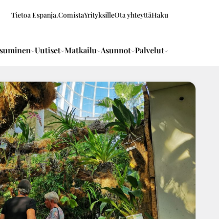
Tietoa Espanja.Comista
Yrityksille
Ota yhteyttä
Haku
suminen
Uutiset
Matkailu
Asunnot
Palvelut