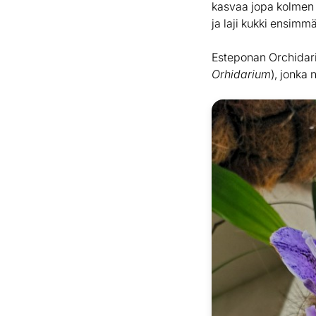
kasvaa jopa kolmen 
ja laji kukki ensimm
Esteponan Orchida
Orhidarium
), jonka 