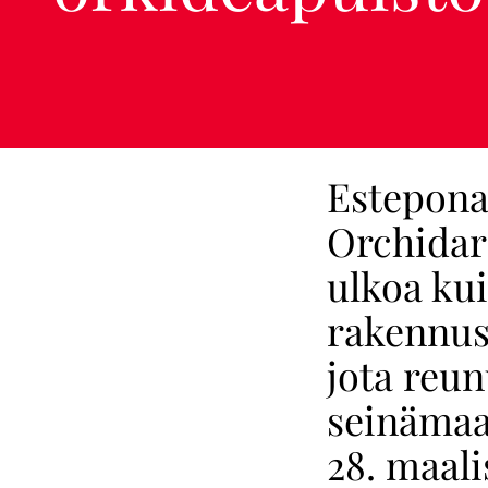
Estepona
Orchidar
ulkoa kui
rakennus 
jota reun
seinämaal
28. maali