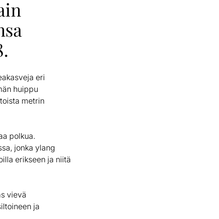
ain
nsa
8.
deakasveja eri
mmän huippu
toista metrin
aa polkua.
sa, jonka ylang
lla erikseen ja niitä
as vievä
iltoineen ja