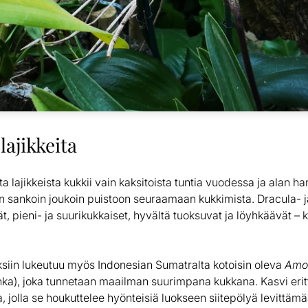
lajikkeita
 lajikkeista kukkii vain kaksitoista tuntia vuodessa ja alan ha
oin sankoin joukoin puistoon seuraamaan kukkimista. Dracula- 
 pieni- ja suurikukkaiset, hyvältä tuoksuvat ja löyhkäävät – k
ksiin lukeutuu myös Indonesian Sumatralta kotoisin oleva
Amor
hka), joka tunnetaan maailman suurimpana kukkana. Kasvi eri
 jolla se houkuttelee hyönteisiä luokseen siitepölyä levittämä