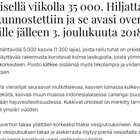
ellä viikolla 35 000. Hiljatt
unnostettiin ja se avasi ove
ille jälleen 3. joulukuuta 201
htävillä 5 000 kasvia (1 300 lajia), joista reilu tuhat on orki
Näyttävää rakennusta koristavat kolme lasikupolia, joista yli
korkeuteen. Puisto kätkee sisäänsä myös tekolampia ja viiden
ksen.
lä vierailijat seuraavat mutkittelevaa, kasvien lomassa kulkev
meköitä, kasvaa muun muassa indonesialaisessa cananga-puus
ään hajuvesiteollisuudessa. Kukkivat orkideat on merkitty tarroi
tä ympäri vuoden.
erhon takaa yllättäen korkeaksi tilaksi vesiputouksineen. Al
vesiputouksen takaa ja alakerrasta löytyy pieniä vesialtaita s
ton seiniä koristavat useat vertikaalipuutarhat.