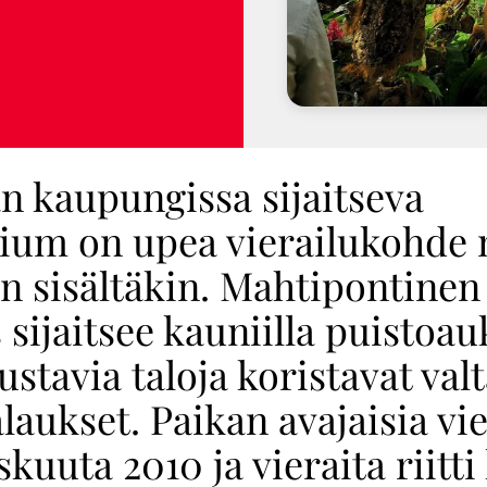
n kaupungissa sijaitseva
ium on upea vierailukohde 
n sisältäkin. Mahtipontinen
sijaitsee kauniilla puistoauk
ustavia taloja koristavat val
aukset. Paikan avajaisia vie
skuuta 2010 ja vieraita riitti