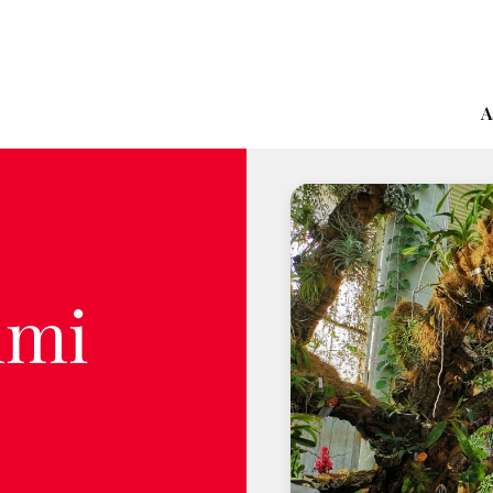
A
lmi