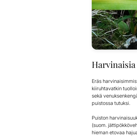
Harvinaisia 
Eräs harvinaisimmista
kiiruhtavatkin tuoll
sekä venuksenkengät,
puistossa tutuksi.
Puiston harvinaisuu
(suom. jättipökköve
hieman etovaa hajua,