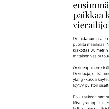
ensimmäis
paikkaa k
vierailijo
Orchidariumissa on nä
puolilta maailmaa. 
kurkottaa 30 metrin 
mittaisen vesiputou
Orkideapuiston sisäl
Orkideoja, eli käm
ylang -kukkia käytet
löytyy puiston sisäl
Polku aukeaa bambuv
kävelyramppi kulkee 
kultakaloineen. Puis