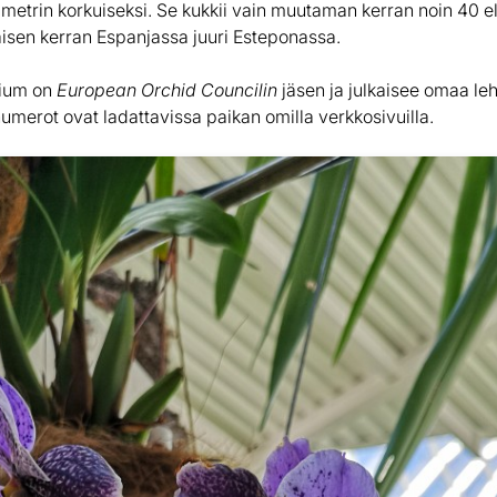
metrin korkuiseksi. Se kukkii vain muutaman kerran noin 40 e
äisen kerran Espanjassa juuri Esteponassa.
rium on
European Orchid Councilin
jäsen ja julkaisee omaa leh
numerot ovat ladattavissa paikan omilla verkkosivuilla.