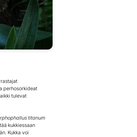
rrastajat
ja perhosorkideat
aikki tulevat
phophallus titanum
ttää kukkiessaan
än. Kukka voi