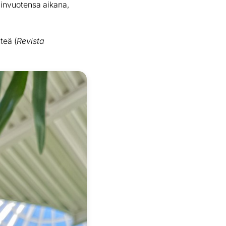
linvuotensa aikana,
teä (
Revista