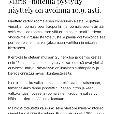
Maris -hotellia pystytty
näyttely on avoinna 10.9. asti.
Näyttely kertoo roomalaisen imperiumin ajasta, kuljettaa
vierailijat roomalaiseen kaupunkiin ja roomalaiseen elämään
sekä esittelee roomalaisen yläluokan asumismallin. Hieno
yhdistelmä virtuaalista toteutusta ja pieniä yksityiskohtia saa
perheen pienemmänkin jaksamaan varttitunnin mittaisen
kierroksen.
Kierrokselle otetaan mukaan 25 henkilöä ja kierros kestää
noin 15 minuuttia. Jonot näyttelypaikan edessä ovat yleisiä
erityisesti iltaisin. Näyttelyyn on ilmainen sisäänpääsy ja
kierros onnistuu myös liikuntaesteiseltä.
Kierroksen alku valkokankaan äärellä saa huokaisemaan,
tämän takiako tänne jonotettiin. Pienen intron jälkeen
valkokangas nousee ja roomalainen kaupunki paljastuu.
Näin itse kierros pääsee alkamaan.
Mainiosti toteutettu kaupunki sekä yleisölle mielenkiintoiset
pienet tarinat jäävät mieleen. Roomalaisten yli 2000 vuotta