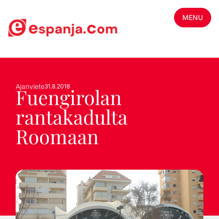
MENU
Ajanviete
31.8.2018
Fuengirolan
rantakadulta
Roomaan