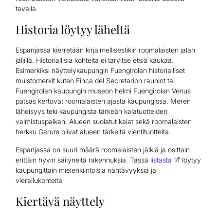
tavalla.
Historia löytyy läheltä
Espanjassa kierretään kirjaimellisestikin roomalaisten jalan
jäljillä. Historiallisia kohteita ei tarvitse etsiä kaukaa.
Esimerkiksi näyttelykaupungin Fuengirolan historialliset
muistomerkit kuten Finca del Secretarion rauniot tai
Fuengirolan kaupungin museon helmi Fuengirolan Venus
patsas kertovat roomalaisten ajasta kaupungissa. Meren
läheisyys teki kaupungista tärkeän kalatuotteiden
valmistuspaikan. Alueen suolatut kalat sekä roomalaisten
herkku Garum olivat alueen tärkeitä vientituotteita.
Espanjassa on suuri määrä roomalaisten jälkiä ja osittain
erittäin hyvin säilyneitä rakennuksia. Tässä
listasta
löytyy
kaupungittain mielenkiintoisia nähtävyyksiä ja
vierailukohteita
Kiertävä näyttely