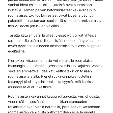
vanhat ideat esimerkiksi suojateistä ovat suorastaan
loistavia. Tämän päivän betonihidasteet keksivät siis jo
roomalaiset, toki tuolloin esteet olivat kiveä ja vaunut
pakotettiin hidastamaan suojatiellä siten, että renkaat osuvat
tien yli ladottujen kivien väleihin.
Tai että katujen varsilla olleet yleiset wc:t olivat yhteisiä
sekä miehille että naisille ja niistä talteen kerätty virtsa toimi
myös pyykinpesuaineena ammoniakin toimiessa saippuan
edeltäjänä.
Kierroksen visuaalinen osio vei vierailulle roomalaisen
kaupungin katuelämään, jossa sivuttiin luokkajakoa, vaaleja
sekä eri ammatteja. Idea katukeittiöstäkin on tosiaan
roomalaiselta ajalta. Pienet ruoka-annokset ostettiin
katumyyjiltä siitä yksinkertaisesta syystä, että kaikissa
asunnoissa ei ollut keittiöitä.
Roomalaisten keksinnöt kaupunkikaavasta, vesijohdoista,
veden säilömisestä tai asunnon ikkunattomuuden
ratkaisusta ovat pieniä herättäjiä, jotka saavat katsomaan
roomalaisten vaikutusta valloittamillaan alueilla uudella