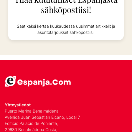
sähköpostiisi!
Saat kaksi kertaa kuukaudessa uusimmat artikkelit ja
asuntotarjoukset sähköpostiisi.
Yhteystiedot
Puerto Marina Benalmádena
Avenida Juan Sebastian Elcano, Local 7
Edificio Palacio de Poniente,
29630 Benalmádena Costa,