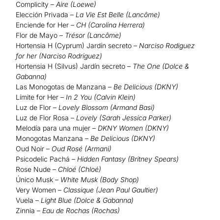
Complicity –
Aire (Loewe)
Elección Privada –
La Vie Est Belle (Lancôme)
Enciende for Her –
CH (Carolina Herrera)
Flor de Mayo –
Trésor (Lancôme)
Hortensia H (Cyprum) Jardín secreto –
Narciso Rodiguez
for her (Narciso Rodríguez)
Hortensia H (Silvus) Jardín secreto –
The One (Dolce &
Gabanna)
Las Monogotas de Manzana –
Be Delicious (DKNY)
Límite for Her –
In 2 You (Calvin Klein)
Luz de Flor –
Lovely Blossom (Armand Basi)
Luz de Flor Rosa –
Lovely (Sarah Jessica Parker)
Melodía para una mujer –
DKNY Women (DKNY)
Monogotas Manzana –
Be Delicious (DKNY)
Oud Noir –
Oud Rosé (Armani)
Psicodelic Pachá –
Hidden Fantasy (Britney Spears)
Rose Nude –
Chloé (Chloé)
Único Musk –
White Musk (Body Shop)
Very Women –
Classique (Jean Paul Gaultier)
Vuela –
Light Blue (Dolce & Gabanna)
Zinnia –
Eau de Rochas (Rochas)