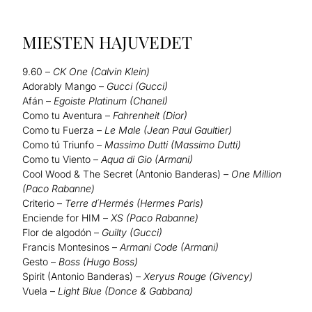
MIESTEN HAJUVEDET
9.60 –
CK One (Calvin Klein)
Adorably Mango –
Gucci (Gucci)
Afán –
Egoiste Platinum (Chanel)
Como tu Aventura –
Fahrenheit (Dior)
Como tu Fuerza –
Le Male (Jean Paul Gaultier)
Como tú Triunfo –
Massimo Dutti (Massimo Dutti)
Como tu Viento –
Aqua di Gio (Armani)
Cool Wood & The Secret (Antonio Banderas) –
One Million
(Paco Rabanne)
Criterio –
Terre d´Hermés (Hermes Paris)
Enciende for HIM –
XS (Paco Rabanne)
Flor de algodón –
Guilty (Gucci)
Francis Montesinos –
Armani Code (Armani)
Gesto –
Boss (Hugo Boss)
Spirit (Antonio Banderas) –
Xeryus Rouge (Givency)
Vuela –
Light Blue (Donce & Gabbana)