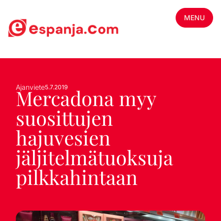
MENU
Ajanviete
5.7.2019
Mercadona myy
suosittujen
hajuvesien
jäljitelmätuoksuja
pilkkahintaan