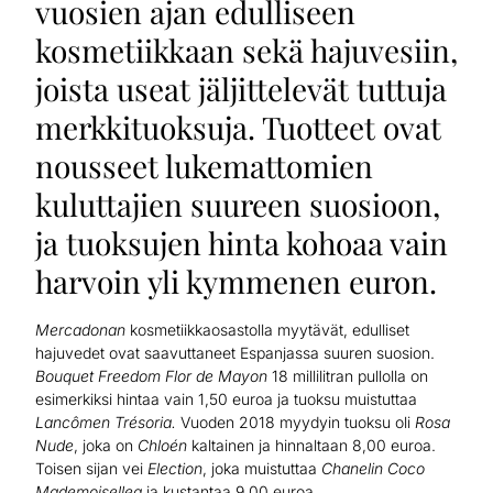
vuosien ajan edulliseen
kosmetiikkaan sekä hajuvesiin,
joista useat jäljittelevät tuttuja
merkkituoksuja. Tuotteet ovat
nousseet lukemattomien
kuluttajien suureen suosioon,
ja tuoksujen hinta kohoaa vain
harvoin yli kymmenen euron.
Mercadonan
kosmetiikkaosastolla myytävät, edulliset
hajuvedet ovat saavuttaneet Espanjassa suuren suosion.
Bouquet Freedom Flor de Mayon
18 millilitran pullolla on
esimerkiksi hintaa vain 1,50 euroa ja tuoksu muistuttaa
Lancômen Trésoria.
Vuoden 2018 myydyin tuoksu oli
Rosa
Nude
, joka on
Chloén
kaltainen ja hinnaltaan 8,00 euroa.
Toisen sijan vei
Election
, joka muistuttaa
Chanelin Coco
Mademoisellea
ja kustantaa 9,00 euroa.