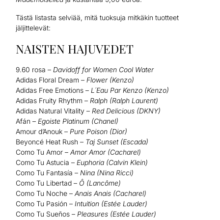
Tästä listasta selviää, mitä tuoksuja mitkäkin tuotteet
jäljittelevät:
NAISTEN HAJUVEDET
9.60 rosa –
Davidoff for Women Cool Water
Adidas Floral Dream –
Flower (Kenzo)
Adidas Free Emotions –
L´Eau Par Kenzo (Kenzo)
Adidas Fruity Rhythm –
Ralph (Ralph Laurent)
Adidas Natural Vitality –
Red Delicious (DKNY)
Afán –
Egoiste Platinum (Chanel)
Amour d’Anouk –
Pure Poison (Dior)
Beyoncé Heat Rush –
Taj Sunset (Escada)
Como Tu Amor –
Amor Amor (Cacharel)
Como Tu Astucia –
Euphoria (Calvin Klein)
Como Tu Fantasía –
Nina (Nina Ricci)
Como Tu Libertad –
Ô (Lancôme)
Como Tu Noche –
Anais Anais (Cacharel)
Como Tu Pasión –
Intuition (Estée Lauder)
Como Tu Sueños –
Pleasures (Estée Lauder)