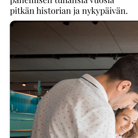
pitkän historian ja nykypäivän.