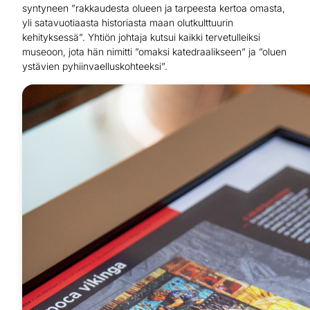
syntyneen ”rakkaudesta olueen ja tarpeesta kertoa omasta,
yli satavuotiaasta historiasta maan olutkulttuurin
kehityksessä”. Yhtiön johtaja kutsui kaikki tervetulleiksi
museoon, jota hän nimitti ”omaksi katedraalikseen” ja ”oluen
ystävien pyhiinvaelluskohteeksi”.