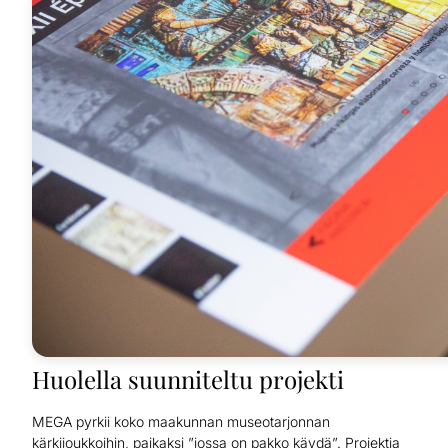
Huolella suunniteltu projekti
MEGA pyrkii koko maakunnan museotarjonnan
kärkijoukkoihin, paikaksi ”jossa on pakko käydä”. Projektia