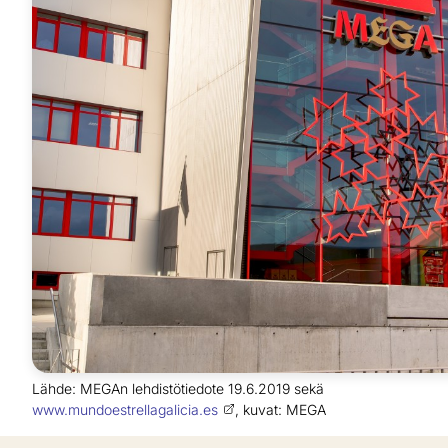
Lähde: MEGAn lehdistötiedote 19.6.2019 sekä
www.mundoestrellagalicia.es
, kuvat: MEGA