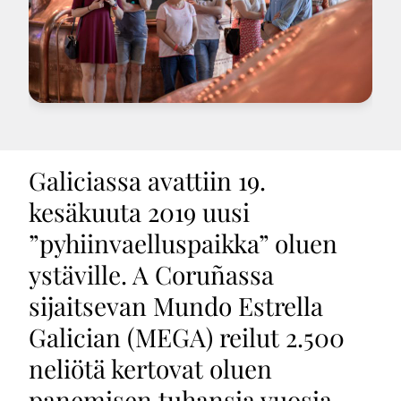
Galiciassa avattiin 19.
kesäkuuta 2019 uusi
”pyhiinvaelluspaikka” oluen
ystäville. A Coruñassa
sijaitsevan Mundo Estrella
Galician (MEGA) reilut 2.500
neliötä kertovat oluen
panemisen tuhansia vuosia