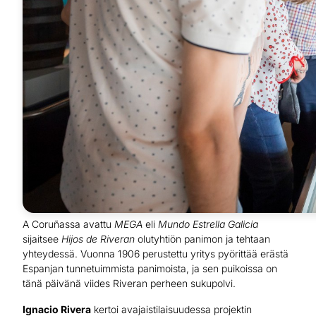
A Coruñassa avattu
MEGA
eli
Mundo Estrella Galicia
sijaitsee
Hijos de Riveran
olutyhtiön panimon ja tehtaan
yhteydessä. Vuonna 1906 perustettu yritys pyörittää erästä
Espanjan tunnetuimmista panimoista, ja sen puikoissa on
tänä päivänä viides Riveran perheen sukupolvi.
Ignacio Rivera
kertoi avajaistilaisuudessa projektin