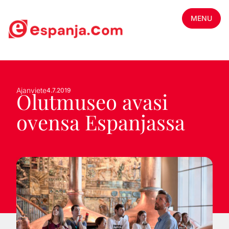
MENU
Ajanviete
4.7.2019
Olutmuseo avasi
ovensa Espanjassa