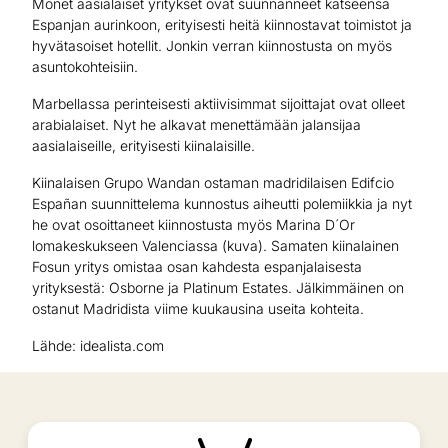
Monet aasialaiset yritykset ovat suunnanneet katseensa
Espanjan aurinkoon, erityisesti heitä kiinnostavat toimistot ja
hyvätasoiset hotellit. Jonkin verran kiinnostusta on myös
asuntokohteisiin.
Marbellassa perinteisesti aktiivisimmat sijoittajat ovat olleet
arabialaiset. Nyt he alkavat menettämään jalansijaa
aasialaiseille, erityisesti kiinalaisille.
Kiinalaisen Grupo Wandan ostaman madridilaisen Edifcio
Españan suunnittelema kunnostus aiheutti polemiikkia ja nyt
he ovat osoittaneet kiinnostusta myös Marina D´Or
lomakeskukseen Valenciassa (kuva). Samaten kiinalainen
Fosun yritys omistaa osan kahdesta espanjalaisesta
yrityksestä: Osborne ja Platinum Estates. Jälkimmäinen on
ostanut Madridista viime kuukausina useita kohteita.
Lähde: idealista.com