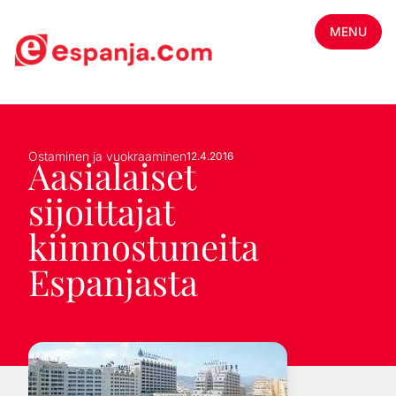
MENU
Ostaminen ja vuokraaminen
12.4.2016
Aasialaiset
sijoittajat
kiinnostuneita
Espanjasta