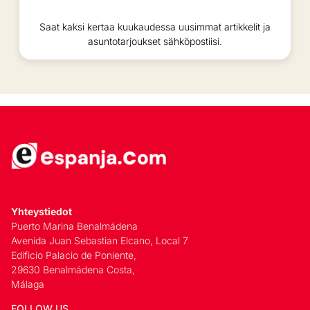
Saat kaksi kertaa kuukaudessa uusimmat artikkelit ja
asuntotarjoukset sähköpostiisi.
Yhteystiedot
Puerto Marina Benalmádena
Avenida Juan Sebastian Elcano, Local 7
Edificio Palacio de Poniente,
29630 Benalmádena Costa,
Málaga
FOLLOW US