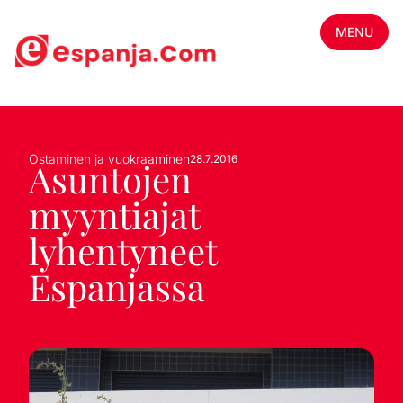
MENU
Ostaminen ja vuokraaminen
28.7.2016
Asuntojen
myyntiajat
lyhentyneet
Espanjassa