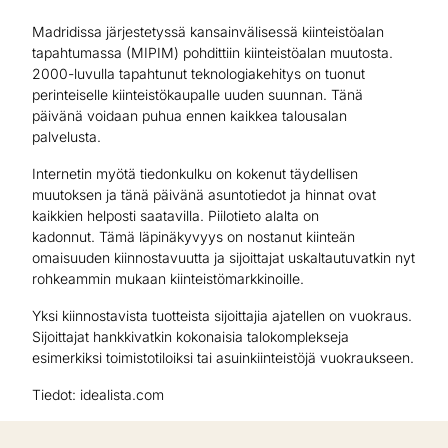
Madridissa järjestetyssä kansainvälisessä kiinteistöalan
tapahtumassa (MIPIM) pohdittiin kiinteistöalan muutosta.
2000-luvulla tapahtunut teknologiakehitys on tuonut
perinteiselle kiinteistökaupalle uuden suunnan. Tänä
päivänä voidaan puhua ennen kaikkea talousalan
palvelusta.
Internetin myötä tiedonkulku on kokenut täydellisen
muutoksen ja tänä päivänä asuntotiedot ja hinnat ovat
kaikkien helposti saatavilla. Piilotieto alalta on
kadonnut. Tämä läpinäkyvyys on nostanut kiinteän
omaisuuden kiinnostavuutta ja sijoittajat uskaltautuvatkin nyt
rohkeammin mukaan kiinteistömarkkinoille.
Yksi kiinnostavista tuotteista sijoittajia ajatellen on vuokraus.
Sijoittajat hankkivatkin kokonaisia talokomplekseja
esimerkiksi toimistotiloiksi tai asuinkiinteistöjä vuokraukseen.
Tiedot: idealista.com