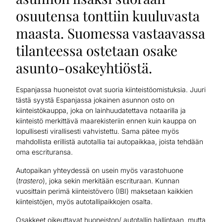
osuutensa tonttiin kuuluvasta
maasta. Suomessa vastaavassa
tilanteessa ostetaan osake
asunto-osakeyhtiöstä.
Espanjassa huoneistot ovat suoria kiinteistöomistuksia. Juuri
tästä syystä Espanjassa jokainen asunnon osto on
kiinteistökauppa, joka on lainhuudatettava notaarilla ja
kiinteistö merkittävä maarekisteriin ennen kuin kauppa on
lopullisesti virallisesti vahvistettu. Sama pätee myös
mahdollista erillistä autotallia tai autopaikkaa, joista tehdään
oma escrituransa.
Autopaikan yhteydessä on usein myös varastohuone
(
trastero
), joka sekin merkitään escrituraan. Kunnan
vuosittain perimä kiinteistövero (IBI) maksetaan kaikkien
kiinteistöjen, myös autotallipaikkojen osalta.
Osakkeet oikeuttavat huoneiston/ autotallin hallintaan, mutta