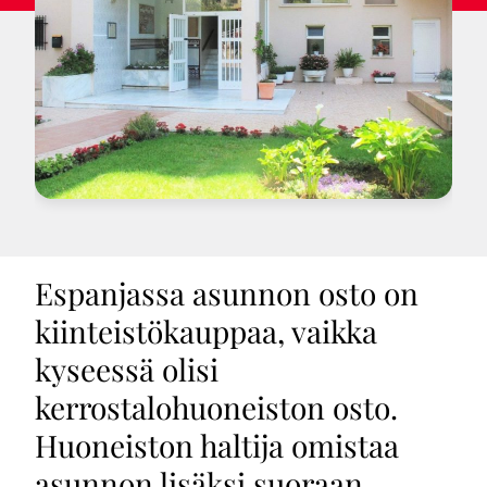
Espanjassa asunnon osto on
kiinteistökauppaa, vaikka
kyseessä olisi
kerrostalohuoneiston osto.
Huoneiston haltija omistaa
asunnon lisäksi suoraan