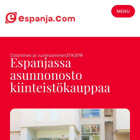
MENU
Ostaminen ja vuokraaminen
27.9.2016
Espanjassa
asunnonosto
kiinteistökauppaa