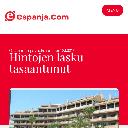
MENU
Ostaminen ja vuokraaminen
10.1.2017
Hintojen lasku
tasaantunut