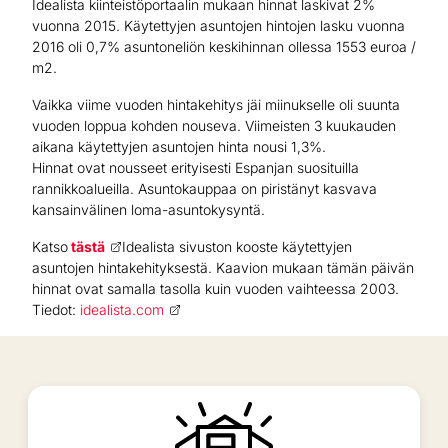
Idealista kiinteistöportaalin mukaan hinnat laskivat 2%
vuonna 2015. Käytettyjen asuntojen hintojen lasku vuonna
2016 oli 0,7% asuntoneliön keskihinnan ollessa 1553 euroa /
m2.
Vaikka viime vuoden hintakehitys jäi miinukselle oli suunta
vuoden loppua kohden nouseva. Viimeisten 3 kuukauden
aikana käytettyjen asuntojen hinta nousi 1,3%.
Hinnat ovat nousseet erityisesti Espanjan suosituilla
rannikkoalueilla. Asuntokauppaa on piristänyt kasvava
kansainvälinen loma-asuntokysyntä.
Katso
tästä
Idealista sivuston kooste käytettyjen
asuntojen hintakehityksestä. Kaavion mukaan tämän päivän
hinnat ovat samalla tasolla kuin vuoden vaihteessa 2003.
Tiedot:
idealista.com