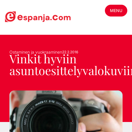
MENU
Ostaminen ja vuokraaminen
22.2.2016
Vinkit hyviin
asuntoesittelyvalokuvii