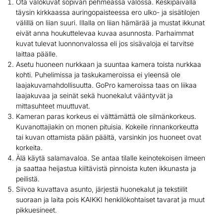
Ota valokuvat sopivan pehmeässä valossa. Keskipäivällä
täysin kirkkaassa auringopaisteessa ero ulko- ja sisätilojen
välillä on liian suuri. Illalla on liian hämärää ja mustat ikkunat
eivät anna houkuttelevaa kuvaa asunnosta. Parhaimmat
kuvat tulevat luonnonvalossa eli jos sisävaloja ei tarvitse
laittaa päälle.
Asetu huoneen nurkkaan ja suuntaa kamera toista nurkkaa
kohti. Puhelimissa ja taskukameroissa ei yleensä ole
laajakuvamahdollisuutta. GoPro kameroissa taas on liikaa
laajakuvaa ja seinät sekä huonekalut vääntyvät ja
mittasuhteet muuttuvat.
Kameran paras korkeus ei välttämättä ole silmänkorkeus.
Kuvanottajiakin on monen pituisia. Kokeile rinnankorkeutta
tai kuvan ottamista pään päältä, varsinkin jos huoneet ovat
korkeita.
Älä käytä salamavaloa. Se antaa tilalle keinotekoisen ilmeen
ja saattaa heijastua kiiltävistä pinnoista kuten ikkunasta ja
peilistä.
Siivoa kuvattava asunto, järjestä huonekalut ja tekstiilit
suoraan ja laita pois KAIKKI henkilökohtaiset tavarat ja muut
pikkuesineet.