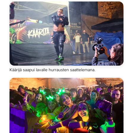
Käärijä saapui lavalle hurrausten saattelemana.