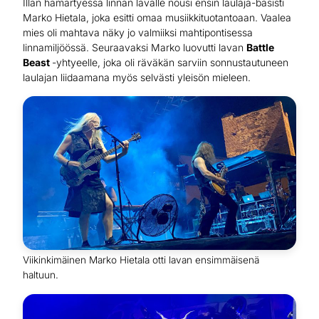
Illan hämärtyessä linnan lavalle nousi ensin laulaja-basisti
Marko Hietala, joka esitti omaa musiikkituotantoaan. Vaalea
mies oli mahtava näky jo valmiiksi mahtipontisessa
linnamiljöössä. Seuraavaksi Marko luovutti lavan
Battle
Beast
-yhtyeelle, joka oli räväkän sarviin sonnustautuneen
laulajan liidaamana myös selvästi yleisön mieleen.
Viikinkimäinen Marko Hietala otti lavan ensimmäisenä
haltuun.