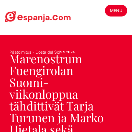
MENU
Päätoimitus - Costa del Sol
9.9.2024
Marenostrum
Fuengirolan
Suomi-
viikonloppua
tähdittivät Tarja
Turunen ja Marko
Hietala sekä