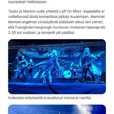
suorastaan haltioissaan.
Tarjan ja Markon uutta yhteistä
Left On Mars
-kappaletta ei
valitettavasti tässä konsertissa päästy kuulemaan. Aiemmat
tekniset ongelmat viivästyttivät esityksen alkua sen verran,
että Fuengirolan kaupungin huviluvan mukainen takaraja klo
2.00 tuli vastaan, ja konsertti piti päättää.
Huikeasta esityksestä ei puuttunut menoa ja vauhtia.