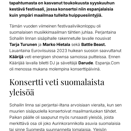
tapahtumasta on kasvanut toukokuusta syyskuuhun
kestävä festivaali, jossa konsertoi niin espanjalaisia
kuin ympäri maailmaa tulleita huippuesiintyjiä.
Tämän vuoden viimeinen festivaaliviikonloppu oli
suomalaisen musiikkimaailman tähtien juhlaa. Perjantaina
Sohailin linnan sisäpihalle rakennetulle lavalle nousivat
Tarja Turunen
ja
Marko Hietala
sekä
Battle Beast.
Lauantaina Euroviisuissa 2023 huikean suosion saavuttanut
Käärijä
veti energisen shownsa samoissa puitteissa. Ennen
Käärijää lavalla biletti DJ ja säveltäjä
Darude
. Espanja.Com
oli menossa mukana molempina konserttipäivinä.
Konsertti veti suomalaista
yleisöä
Sohailin linna sai perjantai-iltana arvoisiaan vieraita, kun sen
muurien sisäpuolella konsertoivat maailmanluokan tähdet.
Paikan päälle oli saapunut myös runsaasti yleisöä, joista
merkittävä osa oli joko Aurinkorannikolla asuvia suomalaisia
tai sinne Suomesta suunnanneita lomalaisia. Yleisön