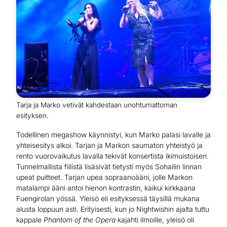
Tarja ja Marko vetivät kahdestaan unohtumattoman
esityksen.
Todellinen megashow käynnistyi, kun Marko palasi lavalle ja
yhteisesitys alkoi. Tarjan ja Markon saumaton yhteistyö ja
rento vuorovaikutus lavalla tekivät konsertista ikimuistoisen.
Tunnelmallista fiilistä lisäsivät tietysti myös Sohailin linnan
upeat puitteet. Tarjan upea sopraanoääni, jolle Markon
matalampi ääni antoi hienon kontrastin, kaikui kirkkaana
Fuengirolan yössä. Yleisö eli esityksessä täysillä mukana
alusta loppuun asti. Erityisesti, kun jo Nightwishin ajalta tuttu
kappale
Phantom of the Opera
kajahti ilmoille, yleisö oli