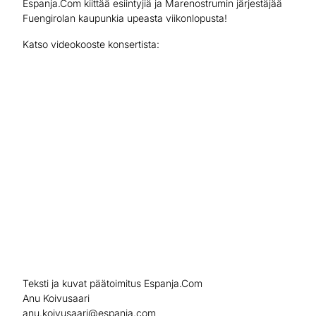
Espanja.Com kiittää esiintyjiä ja Marenostrumin järjestäjää
Fuengirolan kaupunkia upeasta viikonlopusta!
Katso videokooste konsertista:
Teksti ja kuvat päätoimitus Espanja.Com
Anu Koivusaari
anu.koivusaari@espanja.com