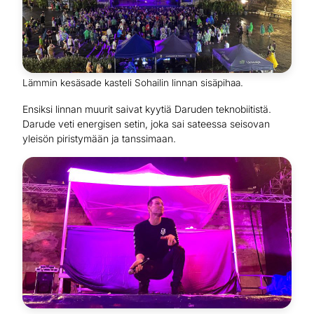
Lämmin kesäsade kasteli Sohailin linnan sisäpihaa.
Ensiksi linnan muurit saivat kyytiä Daruden teknobiitistä.
Darude veti energisen setin, joka sai sateessa seisovan
yleisön piristymään ja tanssimaan.