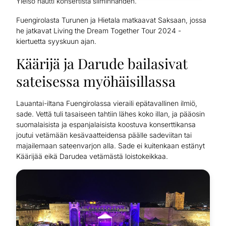
Yleisö nautti konsertista silminnähden.
Fuengirolasta Turunen ja Hietala matkaavat Saksaan, jossa
he jatkavat Living the Dream Together Tour 2024 -
kiertuetta syyskuun ajan.
Käärijä ja Darude bailasivat
sateisessa myöhäisillassa
Lauantai-iltana Fuengirolassa vieraili epätavallinen ilmiö,
sade. Vettä tuli tasaiseen tahtiin lähes koko illan, ja pääosin
suomalaisista ja espanjalaisista koostuva konserttikansa
joutui vetämään kesävaatteidensa päälle sadeviitan tai
majailemaan sateenvarjon alla. Sade ei kuitenkaan estänyt
Käärijää eikä Darudea vetämästä loistokeikkaa.