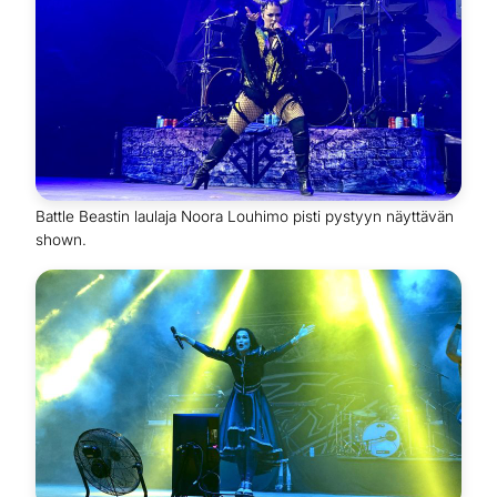
Battle Beastin laulaja Noora Louhimo pisti pystyyn näyttävän
shown.