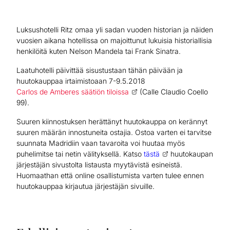
Luksushotelli Ritz omaa yli sadan vuoden historian ja näiden
vuosien aikana hotellissa on majoittunut lukuisia historiallisia
henkilöitä kuten Nelson Mandela tai Frank Sinatra.
Laatuhotelli päivittää sisustustaan tähän päivään ja
huutokauppaa irtaimistoaan 7-9.5.2018
Carlos de Amberes säätiön tiloissa
(Calle Claudio Coello
99).
Suuren kiinnostuksen herättänyt huutokauppa on kerännyt
suuren määrän innostuneita ostajia. Ostoa varten ei tarvitse
suunnata Madridiin vaan tavaroita voi huutaa myös
puhelimitse tai netin välityksellä. Katso
tästä
huutokaupan
järjestäjän sivustolta listausta myytävistä esineistä.
Huomaathan että online osallistumista varten tulee ennen
huutokauppaa kirjautua järjestäjän sivuille.