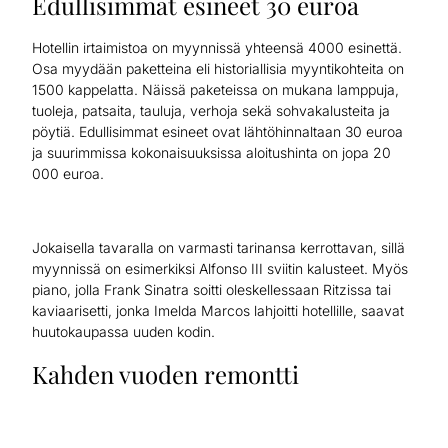
Edullisimmat esineet 30 euroa
Hotellin irtaimistoa on myynnissä yhteensä 4000 esinettä.
Osa myydään paketteina eli historiallisia myyntikohteita on
1500 kappelatta. Näissä paketeissa on mukana lamppuja,
tuoleja, patsaita, tauluja, verhoja sekä sohvakalusteita ja
pöytiä. Edullisimmat esineet ovat lähtöhinnaltaan 30 euroa
ja suurimmissa kokonaisuuksissa aloitushinta on jopa 20
000 euroa.
Jokaisella tavaralla on varmasti tarinansa kerrottavan, sillä
myynnissä on esimerkiksi Alfonso III sviitin kalusteet. Myös
piano, jolla Frank Sinatra soitti oleskellessaan Ritzissa tai
kaviaarisetti, jonka Imelda Marcos lahjoitti hotellille, saavat
huutokaupassa uuden kodin.
Kahden vuoden remontti