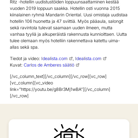
Ritz -hotellin uudistustöiden loppuunsaattaminen kestää
vuoden 2019 loppuun saakka. Hotellin osti vuonna 2015
kiinalainen ryhmä Mandarin Oriental. Uusi omistaja uudistaa
hotellin 106 huonetta ja 47 sviittiä. Myös pääaula, salongit
sekä ravintola tulevat saamaan uuden ilmeen, mutta
vanhaa tyyliä ja alkuperäistä rakennusta kunnioittaen. Uutta
tulee olemaan myös hotelliin rakennettava katettu uima-
allas sekä spa.
Tiedot ja video:
Idealista.com
,
Idealista.com
Kuvat:
Carlos de Amberes säätiö
[/vc_column_text][/vc_column][/vc_row][vc_row]
[vc_column][vc_video
link=”https://youtu.be/g8Br3Mj1wBA”][/vc_column]
[/vc_row]