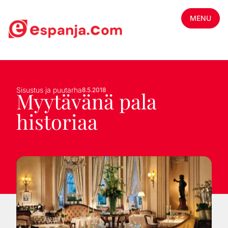
MENU
Sisustus ja puutarha
8.5.2018
Myytävänä pala
historiaa