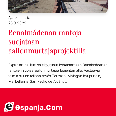
Ajankohtaista
25.8.2022
Benalmádenan rantoja
suojataan
aallonmurtajaprojektilla
Espanjan hallitus on sitoutunut kohentamaan Benalmádenan
rantojen suojaa aallonmurtajaa laajentamalla. Vastaavia
toimia suunnitellaan myös Torroxin, Málagan kaupungin,
Marbellan ja San Pedro de Alcánt...