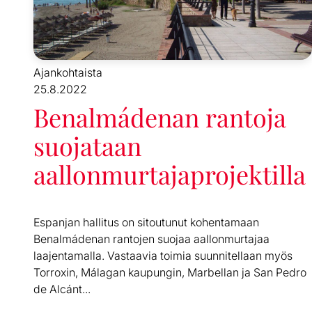
Ajankohtaista
25.8.2022
Benalmádenan rantoja
suojataan
aallonmurtajaprojektilla
Espanjan hallitus on sitoutunut kohentamaan
Benalmádenan rantojen suojaa aallonmurtajaa
laajentamalla. Vastaavia toimia suunnitellaan myös
Torroxin, Málagan kaupungin, Marbellan ja San Pedro
de Alcánt...