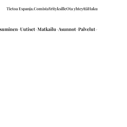
Tietoa Espanja.Comista
Yrityksille
Ota yhteyttä
Haku
suminen
Uutiset
Matkailu
Asunnot
Palvelut