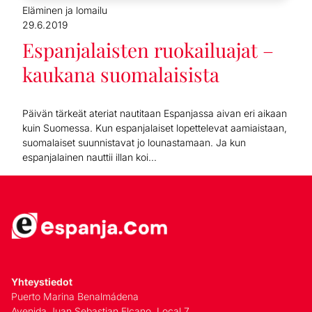
Eläminen ja lomailu
29.6.2019
Espanjalaisten ruokailuajat –
kaukana suomalaisista
Päivän tärkeät ateriat nautitaan Espanjassa aivan eri aikaan
kuin Suomessa. Kun espanjalaiset lopettelevat aamiaistaan,
suomalaiset suunnistavat jo lounastamaan. Ja kun
espanjalainen nauttii illan koi...
Yhteystiedot
Puerto Marina Benalmádena
Avenida Juan Sebastian Elcano, Local 7