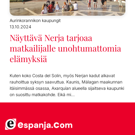
Aurinkorannikon kaupungit
13.10.2024
Näyttävä Nerja tarjoaa
matkailijalle unohtumattomia
elämyksiä
Kuten koko Costa del Solin, myös Nerjan kadut alkavat
rauhoittua syksyn saavuttua. Kaunis, Málagan maakunnan
itäisimmässä osassa, Axarquían alueella sijaitseva kaupunki
on suosittu matkakohde. Eikä mi...