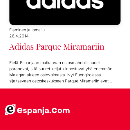
Eläminen ja lomailu
26.4.2014
Adidas Parque Miramariin
Etelä-Espanjaan matkaavan ostosmahdollisuudet
paranevat, sillä suuret ketjut kiinnostuvat yhä enemmän
Malagan alueen ostovoimasta. Nyt Fuengirolassa
sijaitsevaan ostoskeskukseen Parque Miramariin avat...