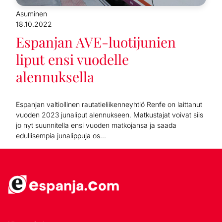
Asuminen
18.10.2022
Espanjan AVE-luotijunien
liput ensi vuodelle
alennuksella
Espanjan valtiollinen rautatieliikenneyhtiö Renfe on laittanut
vuoden 2023 junaliput alennukseen. Matkustajat voivat siis
jo nyt suunnitella ensi vuoden matkojansa ja saada
edullisempia junalippuja os...