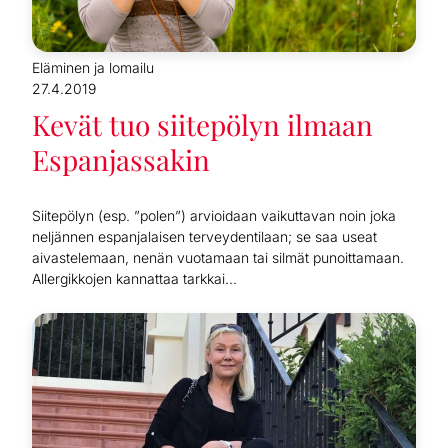
Eläminen ja lomailu
27.4.2019
Kevät tuo siitepölyn ilmaan
Espanjassakin
Siitepölyn (esp. ”polen”) arvioidaan vaikuttavan noin joka
neljännen espanjalaisen terveydentilaan; se saa useat
aivastelemaan, nenän vuotamaan tai silmät punoittamaan.
Allergikkojen kannattaa tarkkai...