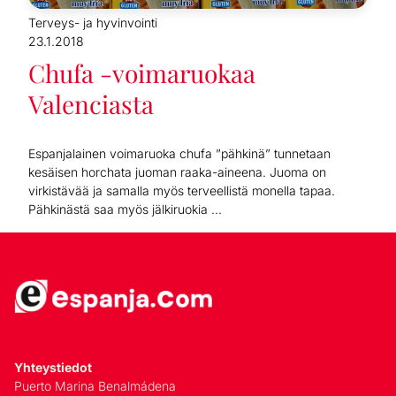
Terveys- ja hyvinvointi
23.1.2018
Chufa -voimaruokaa
Valenciasta
Espanjalainen voimaruoka chufa ”pähkinä” tunnetaan
kesäisen horchata juoman raaka-aineena. Juoma on
virkistävää ja samalla myös terveellistä monella tapaa.
Pähkinästä saa myös jälkiruokia ...
Yhteystiedot
Puerto Marina Benalmádena